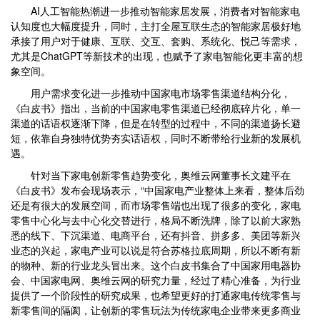
AI人工智能热潮进一步推动智能家居发展，消费者对智能家电
认知度也大幅度提升，同时，主打全屋互联生态的智能家居极好地
承接了用户对于健康、互联、交互、套购、系统化、悦己等需求，
尤其是ChatGPT等新技术的出现，也赋予了家电智能化更丰富的想
象空间。
用户需求变化进一步推动中国家电市场零售渠道结构分化，
《白皮书》指出，当前的中国家电零售渠道已经彻底碎片化，单一
渠道的话语权逐渐下降，但是在转型的过程中，不同的渠道扬长避
短，依靠自身独特优势夯实话语权，同时不断带给行业新的发展机
遇。
针对当下家电创新零售趋势变化，奥维云网董事长文建平在
《白皮书》发布会现场表示，“中国家电产业整体上来看，整体后劲
还是有很大的发展空间，而市场零售端也出现了很多的变化，家电
零售中心化与去中心化交替进行，格局不断洗牌，除了以前大家熟
悉的线下、下沉渠道、电商平台，还有抖音、拼多多、美团等新兴
业态的兴起，家电产业可以说是符合苏格拉底周期，所以不断有新
的物种、新的行业龙头冒出来。这个白皮书集合了中国家用电器协
会、中国家电网、奥维云网的研究力量，经过了精心准备，为行业
提供了一个阶段性的研究成果，也希望更好的打通家电传统零售与
新零售间的隔阂，让创新的零售玩法为传统家电企业带来更多商业