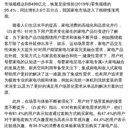
市场规模达到8498亿元，恢复至疫情前(2019年)零售规模的
95.4%，同比增长3.6个百分点，我国家电市场进入了精耕慢涨周
期。
随着人们生活水平的提高，家电消费的高端化和品质化并行，
《白皮书》针对当下用户需求变化催生的家电产品衍变进行了解
读，当下家电产品功能围绕用户需求和体验不断升级，例如围绕着
客厅除了会客外延伸出亲子、娱乐、运动场景需求，家电产品交互
性体验大大提升;针对用户期望家电与家装完美融合需求，家电产品
在外观、安装方式上与家居愈发融合和统一;健康性需求下，用户对
母婴家电的认知进一步丰富，母婴家电呈现小家电专属+大家电融合
的发展态势。厨房空间利用率备受关注下，集成厨电和嵌入式家电
帮助用户更好的解决了这一难题;除了集成性需求，也有用户追求更
为极致专业的家电功能和体验，例如从洗烘一体机到洗烘套装的需
求演变;以及为了更好的满足用户场景化需求从单品到解决方案的过
渡。
此外，在场景与体验不断被强化下，用户对于场景套购的接受
度不断提升，《白皮书》指出，针对有购买家电需求的用户，他们
中有81.4%的用户表示知道通过套购方式购买家电。有47.4%的用户
对于家电套购方式兴趣度相当高表示非常感兴趣，44.4%的用户表示
比较感兴趣。有36.5%的消费者在体验家场景后购买了家电产品。