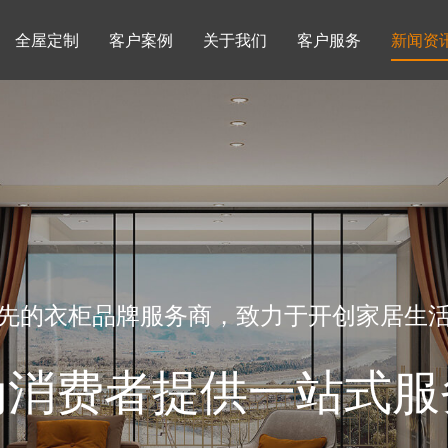
全屋定制
客户案例
关于我们
客户服务
新闻资
书柜系列
酒柜系列
企业文化
行业动态
书房
榻榻米房
品牌理念
产品知识
先的衣柜品牌服务商，致力于开创家居生
为消费者提供一站式服