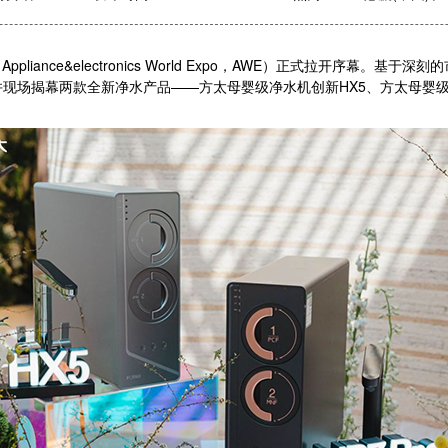
iance&electronics World Expo，AWE）正式拉开序幕
新品发布会，并现场揭幕两款全新净水产品——方太母婴级净水机创新HX5、方太母