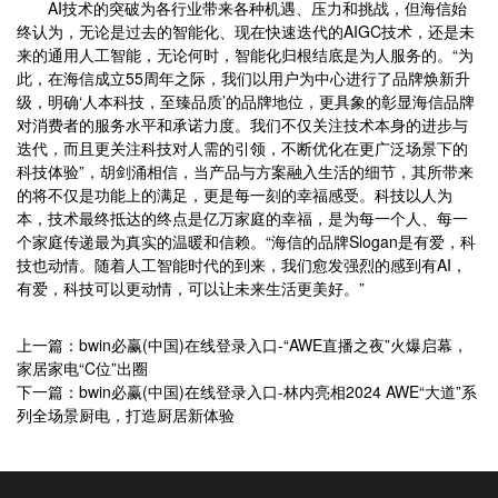
AI技术的突破为各行业带来各种机遇、压力和挑战，但海信始
终认为，无论是过去的智能化、现在快速迭代的AIGC技术，还是未
来的通用人工智能，无论何时，智能化归根结底是为人服务的。“为
此，在海信成立55周年之际，我们以用户为中心进行了品牌焕新升
级，明确‘人本科技，至臻品质’的品牌地位，更具象的彰显海信品牌
对消费者的服务水平和承诺力度。我们不仅关注技术本身的进步与
迭代，而且更关注科技对人需的引领，不断优化在更广泛场景下的
科技体验”，胡剑涌相信，当产品与方案融入生活的细节，其所带来
的将不仅是功能上的满足，更是每一刻的幸福感受。科技以人为
本，技术最终抵达的终点是亿万家庭的幸福，是为每一个人、每一
个家庭传递最为真实的温暖和信赖。“海信的品牌Slogan是有爱，科
技也动情。随着人工智能时代的到来，我们愈发强烈的感到有AI，
有爱，科技可以更动情，可以让未来生活更美好。”
上一篇：bwin必赢(中国)在线登录入口-“AWE直播之夜”火爆启幕，
家居家电“C位”出圈
下一篇：bwin必赢(中国)在线登录入口-林内亮相2024 AWE“大道”系
列全场景厨电，打造厨居新体验