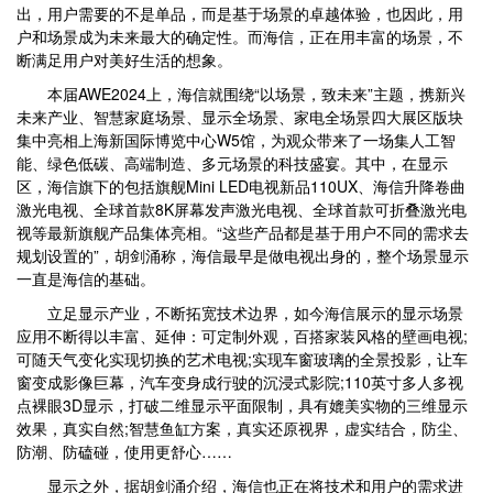
出，用户需要的不是单品，而是基于场景的卓越体验，也因此，用
户和场景成为未来最大的确定性。而海信，正在用丰富的场景，不
断满足用户对美好生活的想象。
本届AWE2024上，海信就围绕“以场景，致未来”主题，携新兴
未来产业、智慧家庭场景、显示全场景、家电全场景四大展区版块
集中亮相上海新国际博览中心W5馆，为观众带来了一场集人工智
能、绿色低碳、高端制造、多元场景的科技盛宴。其中，在显示
区，海信旗下的包括旗舰Mini LED电视新品110UX、海信升降卷曲
激光电视、全球首款8K屏幕发声激光电视、全球首款可折叠激光电
视等最新旗舰产品集体亮相。“这些产品都是基于用户不同的需求去
规划设置的”，胡剑涌称，海信最早是做电视出身的，整个场景显示
一直是海信的基础。
立足显示产业，不断拓宽技术边界，如今海信展示的显示场景
应用不断得以丰富、延伸：可定制外观，百搭家装风格的壁画电视;
可随天气变化实现切换的艺术电视;实现车窗玻璃的全景投影，让车
窗变成影像巨幕，汽车变身成行驶的沉浸式影院;110英寸多人多视
点裸眼3D显示，打破二维显示平面限制，具有媲美实物的三维显示
效果，真实自然;智慧鱼缸方案，真实还原视界，虚实结合，防尘、
防潮、防磕碰，使用更舒心……
显示之外，据胡剑涌介绍，海信也正在将技术和用户的需求进