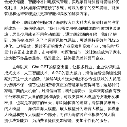
合光伏储能、智能峰谷用电模式管理，实现家庭能源智能管理和优
化利用。又比如海信智慧楼宇系统，可以为楼宇的空气管理、能源
管理和运维管理提供更加智能和高效的解决方案。
此外，胡剑涌特别提到了海信投入巨大精力和资源打造的净零
耗建筑——海信被动房。“我们只需要用被动的能源即可做到冬暖夏
凉，尽量少用或者不用主动能源”，通过胡剑涌的介绍，我们了解
到，海信被动房引入了全屋新风换气系统，可以保持高效的PM2.5
净化......很显然，通过不断的发力产业高端和高端产业，海信的“场
景”打造正走出家庭，走向楼宇、社区和城市，这让海信成为了家电
业为数不多品类最多、场景最全、链路最完整的领导企业。
去年以来，ChatGPT的横空出世，让很多行业、企业认识到生
成式技术、人工智能技术、AIGC的强大威力，海信自然也前瞻性洞
察到了这一技术趋势。“虽然AI技术强大到让不少专业领域的人员感
到饭碗不保，但它也让消费者真正的智慧家居变得可感，这是我们
家电厂商的大机会”，对海信而言，胡剑涌表示，近年来海信自有云
平台来积累了大量的数据和场景，可以支撑AI大模型的快速开发和
应用。也就是在演讲的当天，胡剑涌惊喜的透露，海信将发布自己
的大模型——海信星海大模型。该大模型分为语言大模型、多模态
大模型和交互大模型三个部分，将作为海信各产业板块的AI大脑，
提供决策能力，为消费者提供更加智能、更加个性化的服务。