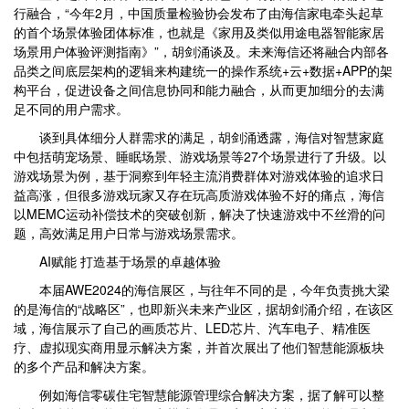
行融合，“今年2月，中国质量检验协会发布了由海信家电牵头起草
的首个场景体验团体标准，也就是《家用及类似用途电器智能家居
场景用户体验评测指南》”，胡剑涌谈及。未来海信还将融合内部各
品类之间底层架构的逻辑来构建统一的操作系统+云+数据+APP的架
构平台，促进设备之间信息协同和能力融合，从而更加细分的去满
足不同的用户需求。
谈到具体细分人群需求的满足，胡剑涌透露，海信对智慧家庭
中包括萌宠场景、睡眠场景、游戏场景等27个场景进行了升级。以
游戏场景为例，基于洞察到年轻主流消费群体对游戏体验的追求日
益高涨，但很多游戏玩家又存在玩高质游戏体验不好的痛点，海信
以MEMC运动补偿技术的突破创新，解决了快速游戏中不丝滑的问
题，高效满足用户日常与游戏场景需求。
AI赋能 打造基于场景的卓越体验
本届AWE2024的海信展区，与往年不同的是，今年负责挑大梁
的是海信的“战略区”，也即新兴未来产业区，据胡剑涌介绍，在该区
域，海信展示了自己的画质芯片、LED芯片、汽车电子、精准医
疗、虚拟现实商用显示解决方案，并首次展出了他们智慧能源板块
的多个产品和解决方案。
例如海信零碳住宅智慧能源管理综合解决方案，据了解可以整