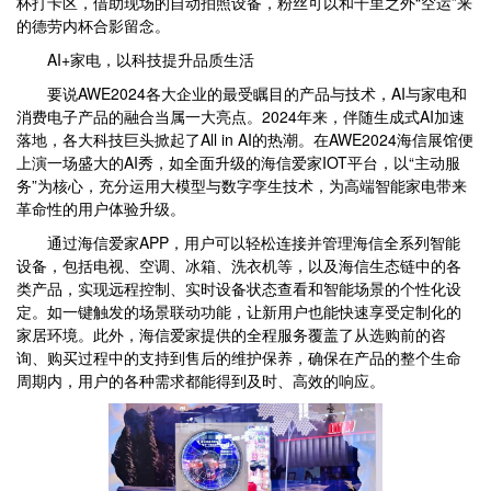
杯打卡区，借助现场的自动拍照设备，粉丝可以和千里之外“空运”来
的德劳内杯合影留念。
AI+家电，以科技提升品质生活
要说AWE2024各大企业的最受瞩目的产品与技术，AI与家电和
消费电子产品的融合当属一大亮点。2024年来，伴随生成式AI加速
落地，各大科技巨头掀起了All in AI的热潮。在AWE2024海信展馆便
上演一场盛大的AI秀，如全面升级的海信爱家IOT平台，以“主动服
务”为核心，充分运用大模型与数字孪生技术，为高端智能家电带来
革命性的用户体验升级。
通过海信爱家APP，用户可以轻松连接并管理海信全系列智能
设备，包括电视、空调、冰箱、洗衣机等，以及海信生态链中的各
类产品，实现远程控制、实时设备状态查看和智能场景的个性化设
定。如一键触发的场景联动功能，让新用户也能快速享受定制化的
家居环境。此外，海信爱家提供的全程服务覆盖了从选购前的咨
询、购买过程中的支持到售后的维护保养，确保在产品的整个生命
周期内，用户的各种需求都能得到及时、高效的响应。