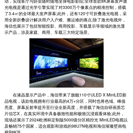
动，实现客厅与卧室随时随地变身电影影院;全球首款8K屏幕发声激
光电视是通过光学引擎实现了对3300万个像素点的精准控制，搭载
了3.4㎡的全球最大发声屏幕;此外，还有120寸可折叠激光电视，采
用全新折叠设计解决用户入户难、搬运难的痛点;除了激光电视外，
海信也展示了包括智能投影、商用投影、车载显示等领域的激光显
示产品，涉及家庭、商用、车载三大特定场景。
在液晶显示产品中，海信带来了旗舰110寸ULED X MiniLED新
品电视，该款电视拥有行业最高的4万+分区，同时也将色域、峰值
亮度、屏幕反射率提升至行业全新高度，并搭载了海信自研画质芯
片信芯X，在真实环境中具备极致性能和极致沉浸观看体验;此外，
现场还展示了2024欧洲杯定制版5000级分区精控光 MiniLED电视以
及畅销75个国家，适合观影和游戏的98U7N电视和海信璀璨壁画电
视R8K等。