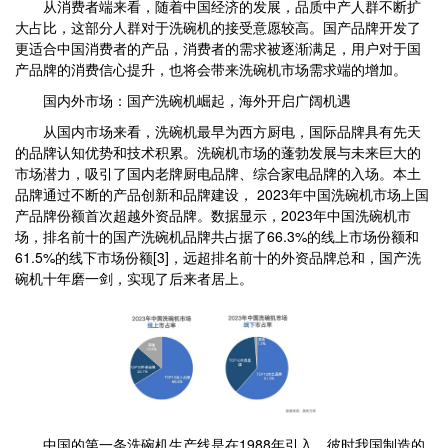
从消费者端来看，随着中国经济的发展，品质中产人群不断扩
大占比，这部分人群对于洗碗机的接受意愿较高。国产品牌开发了
更适合中国消费者的产品，消费者的需求被逐渐满足，用户对于国
产品牌的消费信心提升，也将会带来洗碗机市场需求端的增加。
国内外市场：国产洗碗机崛起，海外开启广阔机遇
从国内市场来看，洗碗机最早为西方厨电，国际品牌具有先天
的品牌认知优势和技术积累。洗碗机市场的蓬勃发展与未来巨大的
市场潜力，吸引了国内老牌厨电品牌、综合家电品牌的入场。本土
品牌通过不断的产品创新和品牌建设， 2023年中国洗碗机市场上国
产品牌份额首次超越外资品牌。数据显示，2023年中国洗碗机市
场，排名前十的国产洗碗机品牌共占据了66.3%的线上市场份额和
61.5%的线下市场份额[3]，远超排名前十的外资品牌总和，国产洗
碗机十年磨一剑，实现了后来者居上。
中国的第一条洗碗机生产线是在1988年引入，彼时我国制造的