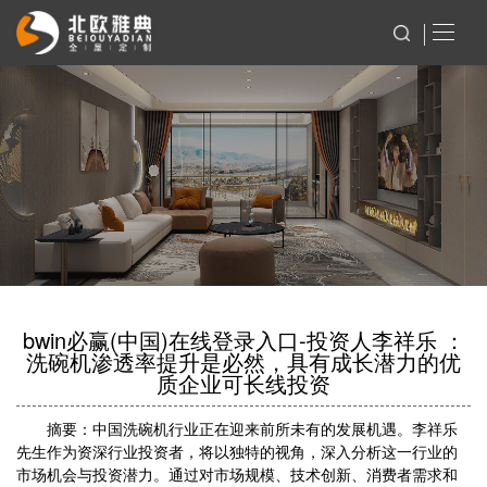
bwin必赢(中国)在线登录入口-投资人李祥乐 ：
洗碗机渗透率提升是必然，具有成长潜力的优
质企业可长线投资
摘要：中国洗碗机行业正在迎来前所未有的发展机遇。李祥乐
先生作为资深行业投资者，将以独特的视角，深入分析这一行业的
市场机会与投资潜力。通过对市场规模、技术创新、消费者需求和