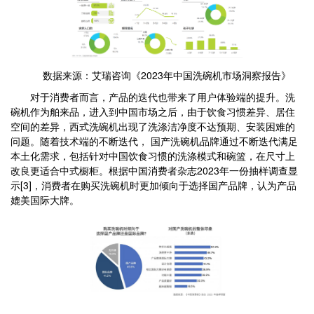
数据来源：艾瑞咨询《2023年中国洗碗机市场洞察报告》
对于消费者而言，产品的迭代也带来了用户体验端的提升。洗
碗机作为舶来品，进入到中国市场之后，由于饮食习惯差异、居住
空间的差异，西式洗碗机出现了洗涤洁净度不达预期、安装困难的
问题。随着技术端的不断迭代， 国产洗碗机品牌通过不断迭代满足
本土化需求，包括针对中国饮食习惯的洗涤模式和碗篮，在尺寸上
改良更适合中式橱柜。根据中国消费者杂志2023年一份抽样调查显
示[3]，消费者在购买洗碗机时更加倾向于选择国产品牌，认为产品
媲美国际大牌。