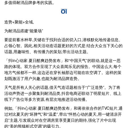
多值得耐消品牌参考的实践。
造势+聚能+全域,
为耐消品搭建“能量场”
要提前蓄水种草,关键在于找到合适的切入口,潜移默化地传递信息、
占领心智。因此,相关活动造话题更好的方式是:结合大众当下关心的
话题,用趣味性、有传播力的策划,带出活动主题。
「抖in心动家·夏日酷爽趋势发布」和“中国天气”的联动,就是这一思
路的体现。双方合作呈现了大众喜闻乐见的报告。中国这么大,每个
地方气候都不一样,这边还在穿长袖那边可能在吹空调了。这样的策
划既激活了用户兴趣,也能为耐消品牌造势。
天气是所有人关心的话题,借天气造话题相当于“广泛造势”。为了将
活动声势进一步聚集到耐消品类,抖音电商还联动了明星短片、线上
线下广告位等多方资源,有层次地推进活动传播。
例如,「抖in心动家·夏日酷爽趋势发布」和蒋依依合作的TVC短片,通
过对比夏天的“坏脾气”和“温柔”,带出“怦然心动的夏天,用一键清凉开
启”主题,引发观众对在空调房里享受夏日的期待,强化了片中出现
的“美的熊猫柜式空调”的吸引力。