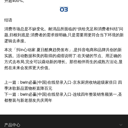
升超400%。
结语
消费市场总是不缺变化。耐消品所面临的“供给充足和消费者纠结”问
题,归根到底是:消费者的需求很明确,只是需要用更符合当下环境的新
逻辑去承接。
本次「抖in心动家·夏日酷爽趋势发布」,是抖音电商和品牌共创的新
实践。活动数据和美的取得的成绩说明了:在关键的节点、用正确的
方式去布局,完全可以撬动新的增长。那些相伴而生的成熟方法论,显
然在未来会发挥更大价值。
上一篇：bwin必赢(中国)在线登录入口-京东厨房收纳超级家倍日 四
季沐歌新品置物柜直降百元
下一篇：bwin必赢(中国)在线登录入口-连续四年整装销售额第一,圣
都整装与新老朋友共庆周年
产品中心