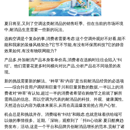
夏日将至,又到了空调这类耐消品的销售旺季。但在当前的市场环境
中,耐消品生意需要一些新的玩法。
选购空调是个复杂的事,消费者需要考虑:这个空调外观好不好看,能不
能和我家的装修风格契合?它节不节能,有没有环保黑科技?它的静音
效果如何,有没有物联网能力?
产品多,外加耐消产品本身客单价高,消费者在选购时往往会陷入“纠
结”。他们需要花更多时间横向对比产品,分析产品在不同场景的表
现。
新的挑战需要新的解法。“种草”和“内容”是当前耐消品经营的必选项
——综合抖音用户调研和巨量千川和巨量算数的数据,一半以上的消
费者对“种草”有认知,超过一半的消费者希望在购物节之前就了解所
需商品的信息。而以空调为代表的耐消品的科技、外观、健康属性,
天然适合以内容为载体来展示,从而在高温爆发前抢占用户心智。
机会总是和挑战并存。消费端有“纠结”和顾虑,也就意味着供给端可
以做的事情很多。近期,「深响」观察到了「抖in心动家·夏日酷爽趋
势发布」活动,这是一个平台和品牌共创耐消品增长的范本,贡献了诸