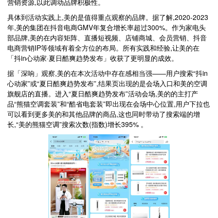
营销资源,以此调动品牌积极性。
具体到活动实践上,美的是值得重点观察的品牌。据了解,2020-2023
年,美的集团在抖音电商GMV年复合增长率超过300%。作为家电头
部品牌,美的在内容矩阵、直播短视频、店铺商城、会员营销、抖音
电商营销IP等领域有着全方位的布局。所有实践和经验,让美的在
「抖in心动家·夏日酷爽趋势发布」收获了更明显的成效。
据「深响」观察,美的在本次活动中存在感相当强——用户搜索“抖in
心动家”或“夏日酷爽趋势发布”,结果页出现的是会场入口和美的空调
旗舰店的直播。进入“夏日酷爽趋势发布”活动会场,美的的主打产
品“熊猫空调套装”和“酷省电套装”即出现在会场中心位置,用户下拉也
可以看到更多美的和其他品牌的商品,这也同时带动了搜索端的增
长,“美的熊猫空调”搜索次数(指数)增长395% 。