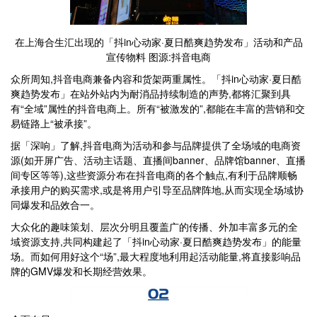
在上海合生汇出现的「抖in心动家·夏日酷爽趋势发布」活动和产品
宣传物料 图源:抖音电商
众所周知,抖音电商兼备内容和货架两重属性。「抖in心动家·夏日酷
爽趋势发布」在站外站内为耐消品持续制造的声势,都将汇聚到具
有“全域”属性的抖音电商上。所有“被激发的”,都能在丰富的营销和交
易链路上“被承接”。
据「深响」了解,抖音电商为活动和参与品牌提供了全场域的电商资
源(如开屏广告、活动主话题、直播间banner、品牌馆banner、直播
间专区等等),这些资源分布在抖音电商的各个触点,有利于品牌顺畅
承接用户的购买需求,或是将用户引导至品牌阵地,从而实现全场域协
同爆发和品效合一。
大众化的趣味策划、层次分明且覆盖广的传播、外加丰富多元的全
域资源支持,共同构建起了「抖in心动家·夏日酷爽趋势发布」的能量
场。而如何用好这个“场”,最大程度地利用起活动能量,将直接影响品
牌的GMV爆发和长期经营效果。