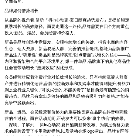
全面布局,
品牌如何借势增长
从品牌的视角看,借势「抖in心动家·夏日酷爽趋势发布」是提前锁定
夏季增长的高效路径。而要走通这一路径,品牌需要在四个方向重点
投入:新品、爆品、会员经营和价格力。
新品是品牌创造生意爆发、实现持续增长的关键。抖音电商的内容
生态、达人资源、新品易感人群、完善的推新链路,都能为品牌推广
新品注入“确定性”;爆品则是品牌实现“以点带面”式增长的核心——在
内容和货架融合的平台环境里,打爆一件单品,品牌旗下的其他商品往
往会被带动增长,“涟漪效应”因此形成。
会员经营对应着消费行业对长效增长的追求。只有持续沉淀人群资
产并进行精细化运营,品牌的拉新效率和复购率才能得到提升;价格力
则是全行业关键词,“可以买贵的,不能买贵了”是目前最有确定性的消
费趋势。品牌只有拿出足够好的商品和足够有吸引力的价格,才能在
竞争中脱颖而出。
新品、爆品、会员经营和价格力的重要性贯穿在品牌在抖音电商经
营的全过程。而在活动期间,正确发力可以换来“事半功倍”的效果。
「深响」了解到,「抖in心动家·夏日酷爽趋势发布」为满足价格力要
求的品牌设置了多重激励措施,以及活动会场logo露出、品牌专区等