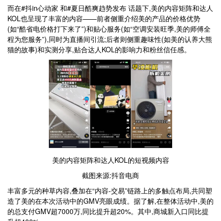
而在#抖in心动家 和#夏日酷爽趋势发布 话题下,美的内容矩阵和达人
KOL也呈现了丰富的内容——前者侧重介绍美的产品的价格优势
(如“酷省电价格打下来了”)和贴心服务(如“空调安装旺季,美的师傅全
程为您服务”),同时为直播间引流;后者则侧重趣味性(如美的认养大熊
猫的故事)和实测分享,贴合达人KOL的影响力和粉丝信任感。
美的内容矩阵和达人KOL的短视频内容
截图来源:抖音电商
丰富多元的种草内容,叠加在“内容-交易”链路上的多触点布局,共同塑
造了美的在本次活动中的GMV亮眼成绩。据了解,在整体活动中,美的
的总支付GMV超7000万,同比提升超20%。其中,商城新入口同比提