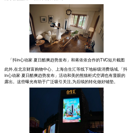
「抖in心动家·夏日酷爽趋势发布」和蒋依依合作的TVC短片截图
此外,在北京财富购物中心、上海合生汇等线下地标级消费场域,「抖
in心动家·夏日酷爽趋势发布」活动和美的熊猫柜式空调也有显眼的
露出。这些曝光有助于广泛吸引关注,为后续的转化做好铺垫。