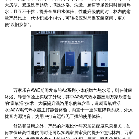
大房型、双卫洗等趋势，满足沐浴、洗漱、厨房等场景同时使用热
水，且互不干扰，提升全屋用水体验。性能升级的同时，林内的这
款产品比上一代体积减小14%，可轻松应对局促安装空间，更方
便“以旧换新”。
万家乐在AWE期间发布的A2系列小体积燃气热水器，则在健康
沐浴、静音体验上实现了升级，其中A2燃气热水器应用万家乐首创
的“富氧浴”技术，大幅提升洗浴用水的氧含量，造就富氧鲜活
水;A2W燃气热水器主打静音体验，内置十一重深度降噪系统，外源
拢音内源消音，为用户打造运行无干扰的使用体验。
舒适和健康之外，产品的外观设计与家居适配度息息相关，如
何在保证高性能的同时还可以实现家居审美的提升?包括林内、万家
乐、美的、华帝等企业在内推出的小体积、超薄、套系化等热水器