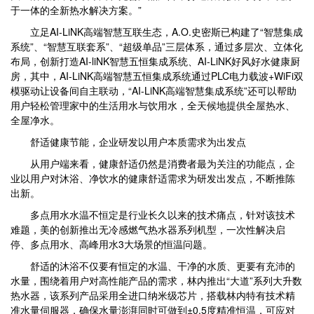
于一体的全新热水解决方案。”
立足AI-LiNK高端智慧互联生态，A.O.史密斯已构建了“智慧集成
系统”、“智慧互联套系”、“超级单品”三层体系，通过多层次、立体化
布局，创新打造AI-liNK智慧五恒集成系统、AI-LiNK好风好水健康厨
房，其中，AI-LiNK高端智慧五恒集成系统通过PLC电力载波+WiFi双
模驱动让设备间自主联动，“AI-LiNK高端智慧集成系统”还可以帮助
用户轻松管理家中的生活用水与饮用水，全天候地提供全屋热水、
全屋净水。
舒适健康节能，企业研发以用户本质需求为出发点
从用户端来看，健康舒适仍然是消费者最为关注的功能点，企
业以用户对沐浴、净饮水的健康舒适需求为研发出发点，不断推陈
出新。
多点用水水温不恒定是行业长久以来的技术痛点，针对该技术
难题，美的创新推出无冷感燃气热水器系列机型，一次性解决启
停、多点用水、高峰用水3大场景的恒温问题。
舒适的沐浴不仅要有恒定的水温、干净的水质、更要有充沛的
水量，围绕着用户对高性能产品的需求，林内推出“大道”系列大升数
热水器，该系列产品采用全进口纳米级芯片，搭载林内特有技术精
准水量伺服器，确保水量澎湃同时可做到±0.5度精准恒温，可应对