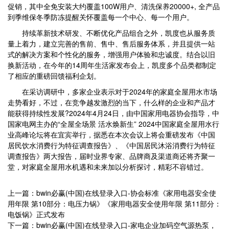
促销，其中全免安装大约覆盖100W用户、清洗保养20000+, 全产品
到季维保冬季防冻提醒关怀覆盖每一个中心、每一个用户。
持续革新技术研发、不断优化产品组合之外，凯度也从服务质
量上着力，建立完善的售前、售中、售后服务体系，并且提供一站
式的解决方案和个性化的服务，增强用户体验和忠诚度。结合以旧
换新活动，在今年的14周年生活家发布会上，凯度多个品类都制定
了相应的重磅回馈福利企划。
在采访调研中，多家企业表示对于2024年的家庭全屋用水市场
走势看好，不过，在竞争越发激烈的当下，什么样的企业和产品才
能获得持续性发展?2024年4月24日，由中国家用电器协会指导，中
国家电网主办的“全屋全场景 活水焕新生” 2024中国家庭全屋用水行
业高峰论坛将在宜宾举行，据悉在本次会议上将会重磅发布《中国
居民饮水消费行为特征调查报告》、《中国居民沐浴消费行为特征
调查报告》两大报告，届时业界专家、品牌商及渠道商还将齐聚一
堂，对家庭全屋用水机遇和未来加以分析探讨，精彩不容错过。
上一篇：bwin必赢(中国)在线登录入口-协会标准《家用电器安全使
用年限 第10部分：电压力锅》《家用电器安全使用年限 第11部分：
电饭锅》正式发布
下一篇：bwin必赢(中国)在线登录入口-家电企业加码空气源热泵，