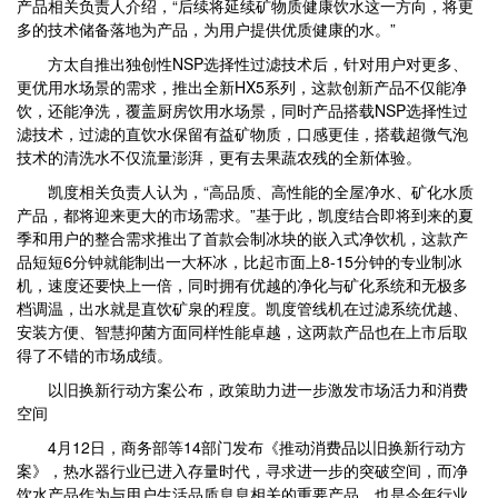
产品相关负责人介绍，“后续将延续矿物质健康饮水这一方向，将更
多的技术储备落地为产品，为用户提供优质健康的水。”
方太自推出独创性NSP选择性过滤技术后，针对用户对更多、
更优用水场景的需求，推出全新HX5系列，这款创新产品不仅能净
饮，还能净洗，覆盖厨房饮用水场景，同时产品搭载NSP选择性过
滤技术，过滤的直饮水保留有益矿物质，口感更佳，搭载超微气泡
技术的清洗水不仅流量澎湃，更有去果蔬农残的全新体验。
凯度相关负责人认为，“高品质、高性能的全屋净水、矿化水质
产品，都将迎来更大的市场需求。”基于此，凯度结合即将到来的夏
季和用户的整合需求推出了首款会制冰块的嵌入式净饮机，这款产
品短短6分钟就能制出一大杯冰，比起市面上8-15分钟的专业制冰
机，速度还要快上一倍，同时拥有优越的净化与矿化系统和无极多
档调温，出水就是直饮矿泉的程度。凯度管线机在过滤系统优越、
安装方便、智慧抑菌方面同样性能卓越，这两款产品也在上市后取
得了不错的市场成绩。
以旧换新行动方案公布，政策助力进一步激发市场活力和消费
空间
4月12日，商务部等14部门发布《推动消费品以旧换新行动方
案》，热水器行业已进入存量时代，寻求进一步的突破空间，而净
饮水产品作为与用户生活品质息息相关的重要产品，也是今年行业