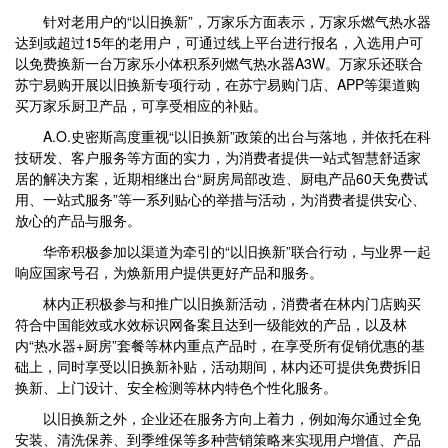
针对老用户的“以旧换新”，万家乐方面表示，万家乐燃气热水器
达到或超过15年的老用户，可通过线上平台进行报名，入选用户可
以免费换新一台万家乐小体积系列燃气热水器A3W。万家乐还联合
苏宁易购开展以旧换新专项行动，在苏宁易购门店、APP等渠道购
买万家乐厨卫产品，可享受相应的补贴。
A.O.史密斯高度重视“以旧换新”政策的出台与落地，并依托在科
技研发、客户服务等方面的实力，为消费者提供一站式智慧舒适家
居的解决方案，近期相继出台“厨房局部改造、厨电产品60天免费试
用、一站式服务”等一系列贴心的举措与活动，为消费者提供安心、
放心的产品与服务。
华帝积极参加以渠道为牵引的“以旧换新”联合行动，与业界一起
响应国家号召，为焕新用户提供更好产品和服务。
林内正积极参与和推广以旧换新活动，消费者在林内门店购买
符合中国能效或水效标识网备案且达到一级能效的产品，以及林
内“热水器+厨房”套餐等林内重点产品时，在享受所有促销优惠的基
础上，同时享受以旧换新补贴，活动期间，林内还可提供免费拆旧
换新、上门设计、安全检测等林内特色个性化服务。
以旧换新之外，企业还在服务方向上着力，例如海尔通过全免
安装、清洗保养、到季维保等多种营销策略来实现用户增值、产品