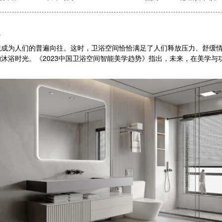
。
为人们的普遍向往。这时，卫浴空间恰恰满足了人们释放压力、舒缓情
沐浴时光。《2023中国卫浴空间智能美学趋势》指出，未来，在美学与