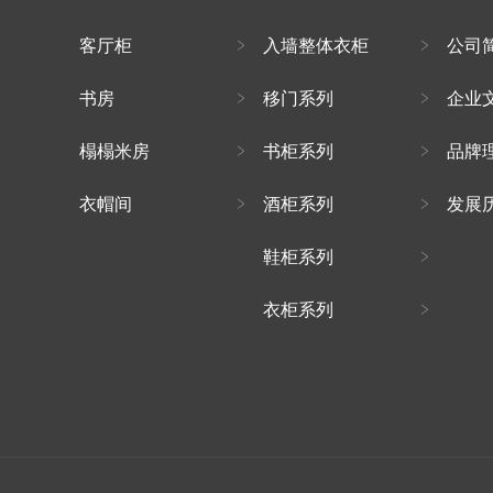
客厅柜
入墙整体衣柜
公司
书房
移门系列
企业
榻榻米房
书柜系列
品牌
衣帽间
酒柜系列
发展
鞋柜系列
衣柜系列