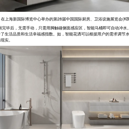
在上海新国际博览中心举办的第28届中国国际厨房、卫浴设施展览会(KBC
完毕后，无需手动，只需用脚触碰侧面感应区，智能马桶即可自动冲水。
了生活品质和生活幸福感指数。如，智能花洒可以根据用户的需求调节水
为现实。