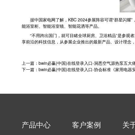
据中国家电网了解，KBC 2024参展阵容可谓“群星闪耀
能浴室柜、智能浴室镜、智能花洒等产品。
“不用跨出国门，就可目睹全球厨房、卫浴精品”是参观者对“
享前沿的科技信息，从参展企业推出的最新产品、设计理念，解
上一篇：bwin必赢(中国)在线登录入口-洞悉空气源热泵五
下一篇：bwin必赢(中国)在线登录入口-协会标准《家用电
产品中心
客户案例
关