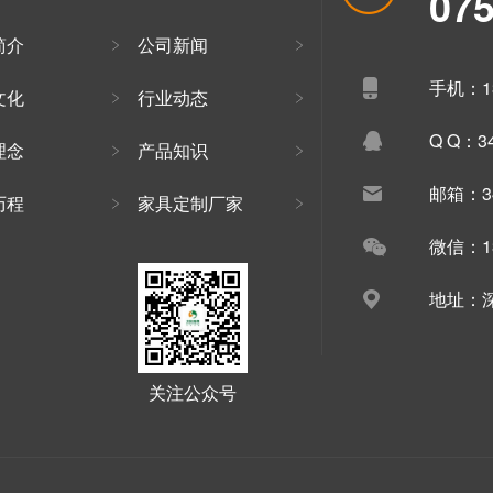
07
简介
公司新闻
手机：13
文化
行业动态
Q Q：34
理念
产品知识
邮箱：34
历程
家具定制厂家
微信：13
地址：深
关注公众号