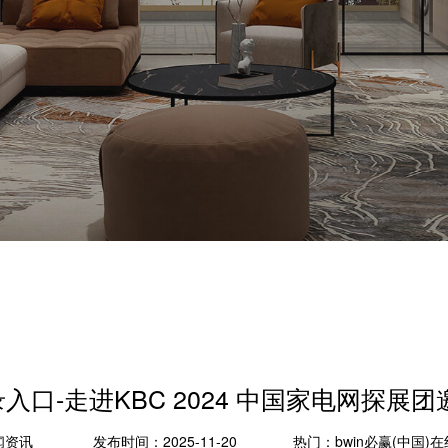
登录入口-走进KBC 2024 中国家电网探
闻资讯
发布时间：2025-11-20
热门：
bwin必赢(中国)