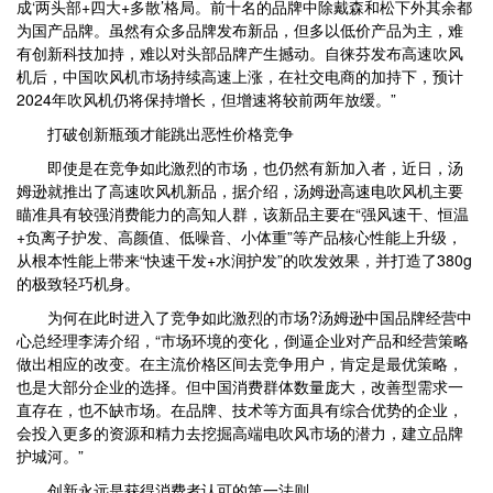
成‘两头部+四大+多散’格局。前十名的品牌中除戴森和松下外其余都
为国产品牌。虽然有众多品牌发布新品，但多以低价产品为主，难
有创新科技加持，难以对头部品牌产生撼动。自徕芬发布高速吹风
机后，中国吹风机市场持续高速上涨，在社交电商的加持下，预计
2024年吹风机仍将保持增长，但增速将较前两年放缓。”
打破创新瓶颈才能跳出恶性价格竞争
即使是在竞争如此激烈的市场，也仍然有新加入者，近日，汤
姆逊就推出了高速吹风机新品，据介绍，汤姆逊高速电吹风机主要
瞄准具有较强消费能力的高知人群，该新品主要在“强风速干、恒温
+负离子护发、高颜值、低噪音、小体重”等产品核心性能上升级，
从根本性能上带来“快速干发+水润护发”的吹发效果，并打造了380g
的极致轻巧机身。
为何在此时进入了竞争如此激烈的市场?汤姆逊中国品牌经营中
心总经理李涛介绍，“市场环境的变化，倒逼企业对产品和经营策略
做出相应的改变。在主流价格区间去竞争用户，肯定是最优策略，
也是大部分企业的选择。但中国消费群体数量庞大，改善型需求一
直存在，也不缺市场。在品牌、技术等方面具有综合优势的企业，
会投入更多的资源和精力去挖掘高端电吹风市场的潜力，建立品牌
护城河。”
创新永远是获得消费者认可的第一法则。