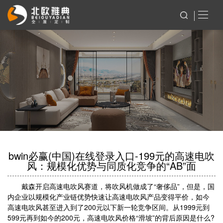
bwin必赢(中国)在线登录入口-199元的高速电吹
风：规模化优势与同质化竞争的“AB”面
戴森开启高速电吹风赛道，将吹风机做成了“奢侈品”，但是，国
内企业以规模化产业链优势快速让高速电吹风产品变得平价，如今
高速电吹风甚至进入到了200元以下新一轮竞争区间。从1999元到
599元再到如今的200元，高速电吹风价格“滑坡”的背后原因是什么?