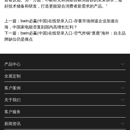
好技术储备和研发，打造更能迎合消费者新需求的产品。”
上一篇：bwin必赢(中国)在线登录入口-存量市场倒逼企业加速出
海，中国家电能否复刻国内高增长红利？
下一篇：bwin必赢(中国)在线登录入口-空气炸锅“逐鹿”海外：自主品
牌缺位仍是痛点
产品中心
全屋定制
客户案例
关于我们
客户服务
新闻资讯