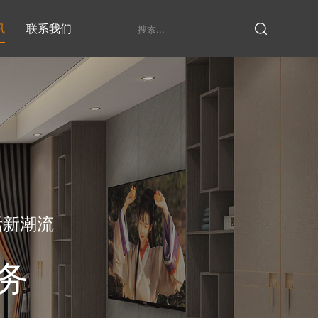
讯
联系我们
鞋柜系列
衣柜系列
家具定制厂家
发展历程
衣帽间
活新潮流
务