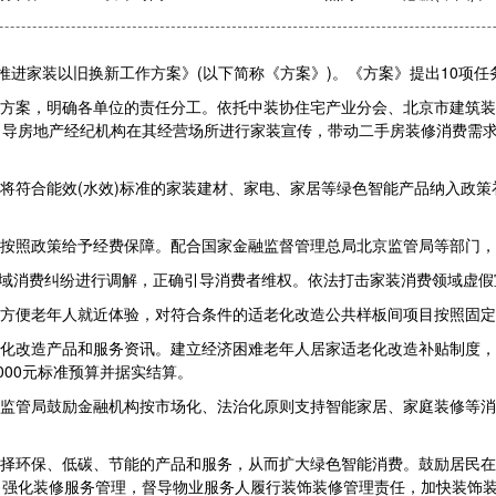
家装以旧换新工作方案》(以下简称《方案》)。《方案》提出10项任
方案，明确各单位的责任分工。依托中装协住宅产业分会、北京市建筑装
引导房地产经纪机构在其经营场所进行家装宣传，带动二手房装修消费需
将符合能效(水效)标准的家装建材、家电、家居等绿色智能产品纳入政策
按照政策给予经费保障。配合国家金融监督管理总局北京监管局等部门，
领域消费纠纷进行调解，正确引导消费者维权。依法打击家装消费领域虚
方便老年人就近体验，对符合条件的适老化改造公共样板间项目按照固定
化改造产品和服务资讯。建立经济困难老年人居家适老化改造补贴制度，
00元标准预算并据实结算。
监管局鼓励金融机构按市场化、法治化原则支持智能家居、家庭装修等消
择环保、低碳、节能的产品和服务，从而扩大绿色智能消费。鼓励居民在
。强化装修服务管理，督导物业服务人履行装饰装修管理责任，加快装饰