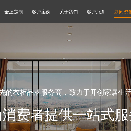
全屋定制
客户案例
关于我们
客户服务
新闻资
书柜系列
酒柜系列
企业文化
行业动态
书房
榻榻米房
品牌理念
产品知识
先的衣柜品牌服务商，致力于开创家居生
为消费者提供一站式服