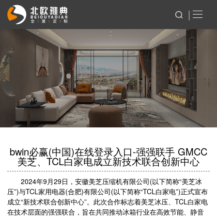
bwin必赢(中国)在线登录入口-强强联手 GMCC
美芝、TCL白家电成立新技术联合创新中心
2024年9月29日，安徽美芝压缩机有限公司(以下简称“美芝冰
压”)与TCL家用电器(合肥)有限公司(以下简称“TCL白家电”)正式宣布
成立“新技术联合创新中心”。此次合作标志着美芝冰压、TCL白家电
在技术层面的强强联合，旨在共同推动冰箱行业在高效节能、静音