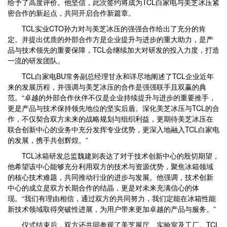
给予了高度评价。他坚信，此次签约将成为TCL白家电与美芝冰压紧
密合作的新起点，共同开启合作新篇章。
TCL实业CTO孙力对与美芝冰压的强强合作给出了充分的肯
定。并提出优质的外部合作方是企业提升与进步的重大助力，是产
品与技术领先的重要保障，TCL会继续加大对研发的投入力度，打造
一流的研发团队。
TCL白家电BU常务副总经理甘永和详尽地阐述了TCL企业近年
来的发展历程，并强调与美芝冰压的合作是强强联手且双赢的典
范。“卓越的外部合作伙伴不仅是企业持续提升与进步的重要推手，
更是产品与技术保持领先地位的坚实后盾。深化美芝冰压与TCL的合
作，不仅契合双方未来的战略规划与组织利益，更期待美芝冰压在
联合创新中心的业务中充分发挥专业优势，更深入地融入TCL白家电
的发展，携手共创辉煌。”
TCL冰箱研发总监魏建则表达了对于技术创新中心的殷切期望，
他希望该中心能够充分利用双方的技术与资源优势，聚焦冰箱领域
的核心技术难题，共同推动行业的进步与发展。他强调，技术创新
中心的成立是双方长期合作的结晶，更是对未来充满信心的体
现。“我们有理由相信，通过双方的共同努力，我们定能在冰箱性能
新技术领域取得突破性进展，为用户带来更加卓越的产品与服务。”
仪式结束后，双方还共同参观了美芝展厅、实验室及工厂。TCL