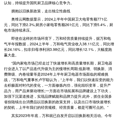
认知，持续提升国民厨卫品牌核心竞争力。
拥抱以旧换新政策，走出独立性曲线
奥维云网数据显示，2024上半年中国厨卫大电零售额771亿
元，同比下滑2.3%;厨房小家电零售额261亿元，同比下滑5.4%，厨
电市场持续承压。
即使在这样的市场环境下，万和经营质量持续提升，据万和电
气半年报数据，2024上半年，万和电气营业收入38.11亿元，同比增
长24.16%，扣非归母净利润3.98亿元，同比增长12.1%，大幅度跑
赢大盘。
“国内家电市场已经走过了快速增长和高质量增长期，厨卫电器
行业进入了以产品迭代升级为主的慢增长周期;低新增、弱换新、消
费降级、内卷缩量等是2024年上半年厨卫电器市场面临的艰难挑
战，”万和电气董事长卢宇聪认为，“上半年，我们以快速应变的能力
去积极面对时代的变化，一方面修炼内功，强化组织变革，提升产
品力，用产品来驱动增长;一方面在市场拓展和品牌建设上下功夫，
加强下沉渠道推进，实现品牌赋能和品牌力提升;此外，抓住全国多
省份陆续出台消费品以旧换新的政策支持，以及出口市场快速增长
的契机，上半年我们的经营规模、经营质量，都是可圈可点的。”
其实2023年年底，万和就已自发开启以旧换新相关活动。今年