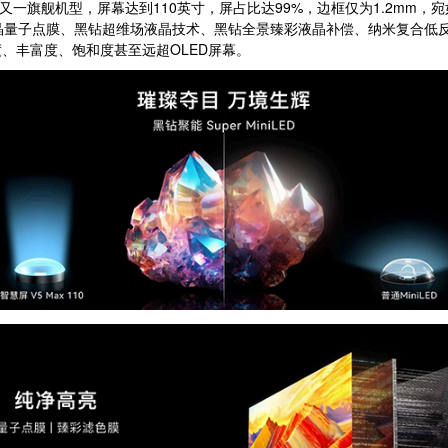
后的又一旗舰机型，屏幕达到110英寸，屏占比达99%，边框仅为1.2mm
LED、多晶量子点膜、黑钻超维场液晶技术、黑钻全景臻彩液晶补偿、纳米复
、丰富度、饱和度甚至远超OLED屏幕。