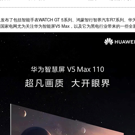
了包括智能手表WATCH GT 5系列、鸿蒙智行智界汽车R7系列、华为路由
中国家电网尤为关注华为智能屏V5 Max，以及它为黑电行业带来的一些全新