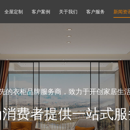
全屋定制
客户案例
关于我们
客户服务
新闻资
书柜系列
酒柜系列
企业文化
行业动态
书房
榻榻米房
品牌理念
产品知识
先的衣柜品牌服务商，致力于开创家居生
为消费者提供一站式服