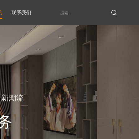
讯
联系我们
鞋柜系列
衣柜系列
家具定制厂家
发展历程
衣帽间
活新潮流
务