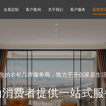
全屋定制
客户案例
关于我们
客户服务
新闻资
书柜系列
酒柜系列
企业文化
行业动态
书房
榻榻米房
品牌理念
产品知识
先的衣柜品牌服务商，致力于开创家居生
为消费者提供一站式服