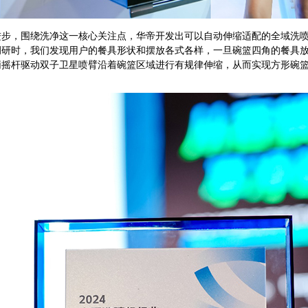
，围绕洗净这一核心关注点，华帝开发出可以自动伸缩适配的全域洗喷
调研时，我们发现用户的餐具形状和摆放各式各样，一旦碗篮四角的餐具
柄摇杆驱动双子卫星喷臂沿着碗篮区域进行有规律伸缩，从而实现方形碗