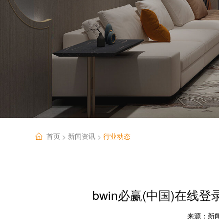
首页
新闻资讯
行业动态
>
>
bwin必赢(中国)在
来源：
新