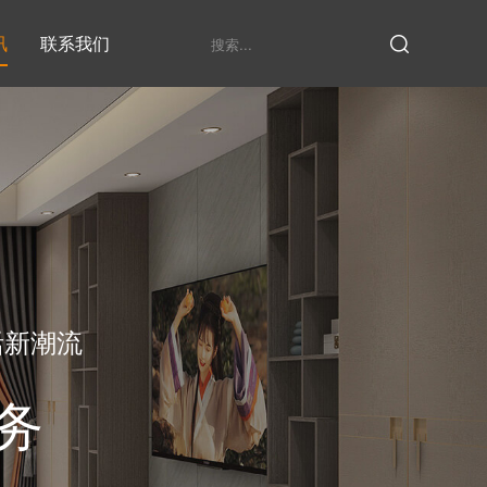
讯
联系我们
鞋柜系列
衣柜系列
家具定制厂家
发展历程
衣帽间
活新潮流
务