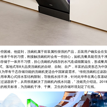
困难。他提到，洗碗机属于前装属性很强的产品，后装用户确实会在安
者传承千年的习惯，刚接触洗碗机时会有一些担心，如机洗餐具能否洗干
和存储于一体并不习惯，担心洗碗机内残存的水汽造成细菌滋生，形成餐
式、落地式等8大品类洗碗机的自研、自制、自产，丰富的品类形态为中
认为带有干态存储功能的洗碗机更适合中国家庭需求。“传统洗碗机过滤
采用单离心式排水泵结构限制，导致残水排不净，针对此华帝在离心泵基
过滤器烘干，从而彻底解决了洗碗机内残水问题，” 冼铭亮介绍说。20
味的相关标准，为洗碗机干净、干爽、卫生的存储环境划定了红线。