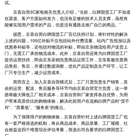
试。
京喜自营3C家电相关负责人介绍，“当前，白牌国货工厂不知道
在渠道、客户方面如何发力，也没有足够的技术人员支撑，虽然有
能够实现用户需求的产品，但是没有通路去推广自己的商品。”
据悉，京喜自营白牌国货工厂百亿扶持计划，将针对性的解决
上述的问题，100亿补贴不仅包括站外付费流量、站内广告投放以及
优惠券补贴等，还包括对物流的补贴，即由京东物流给用户送货上
门，无需工厂承担物流成本。此外，京喜自营还将为白牌国货工厂
提供运营扶持，即由京东采销负责商品运营工作，京东客服负责商
品售前、售后，并通过数据洞察，优化产品定制及生产环节，让工
厂只专注生产，减少运营成本。
简而言之，加入京喜自营模式后，工厂只需负责生产销售，其
余的运营、配送、售后服务等环节均由京喜自营官方负责，这一举
措将极大降低工厂相关成本，京喜自营和厂家发挥各自优势，为用
户带来高质价比的购物体验，解决此前用户在选购白牌产品时“货不
对”、“质量低”、“服务差”的痛点。
为了保障用户的购物体验，京喜自营针对上述白牌国货工厂也
有一套严格筛选的机制，将从商品成本、商品质量、工厂规模、社
会效益这四个维度综合评估考量，筛选出符合要求的白牌国货工
厂。