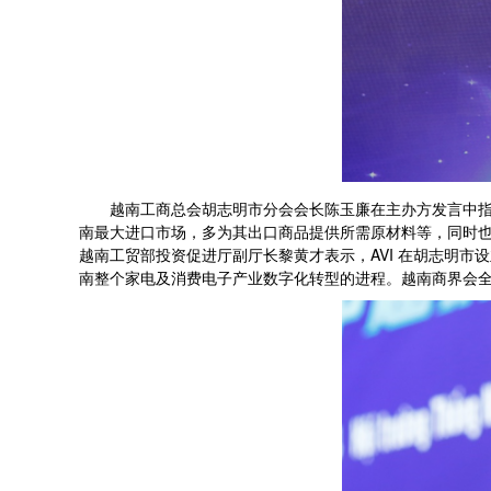
越南工商总会胡志明市分会会长陈玉廉在主办方发言中指出
南最大进口市场，多为其出口商品提供所需原材料等，同时
越南工贸部投资促进厅副厅长黎黄才表示，AVI 在胡志明市
南整个家电及消费电子产业数字化转型的进程。越南商界会全力