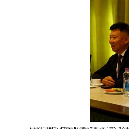
本次论坛得到了中国家电及消费电子产业各方面的鼎立支持