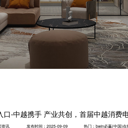
登录入口-中越携手 产业共创，首届中越消
闻资讯
发布时间：2025-09-09
热门：
bwin必赢(中国)