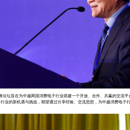
峰论坛旨在为中越两国消费电子行业搭建一个开放、合作、共赢的交流平
子行业的新机遇与挑战，期望通过分享经验、交流思想，为中越消费电子