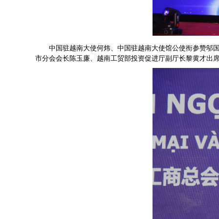
中国驻越南大使何炜、中国驻越南大使馆公使衔参赞邬国权、
市分会会长陈玉廉、越南工贸部投资促进厅副厅长黎黄才出