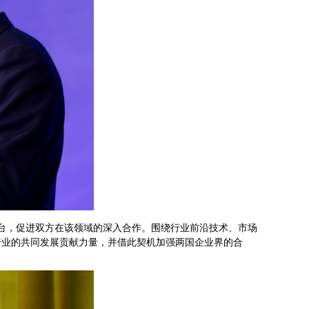
台，促进双方在该领域的深入合作。围绕行业前沿技术、市场
行业的共同发展贡献力量，并借此契机加强两国企业界的合