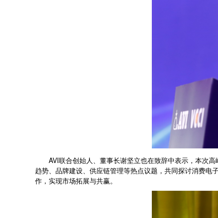
AVI联合创始人、董事长谢坚立也在致辞中表示，本次高
趋势、品牌建设、供应链管理等热点议题，共同探讨消费电
作，实现市场拓展与共赢。