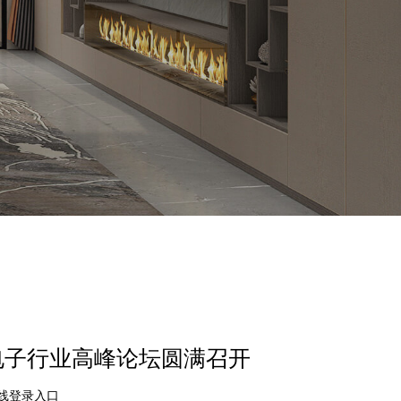
费电子行业高峰论坛圆满召开
在线登录入口