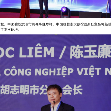
中国驻胡志明市总领事魏华祥、中国驻越南大使馆政新处主任郭新瑞、越
席了本次论坛。