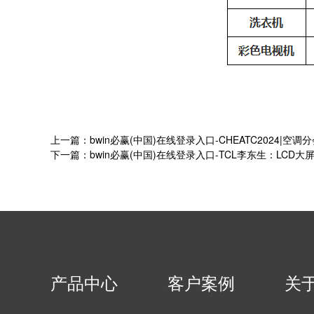
上一篇：bwin必赢(中国)在线登录入口-CHEATC2024
下一篇：bwin必赢(中国)在线登录入口-TCL李东生：LCD
产品中心
客户案例
关