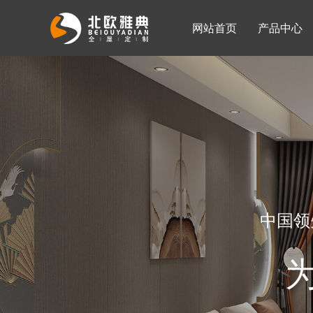
网站首页
产品中心
入墙整体衣柜
移门系列
公司简介
公司新闻
客厅柜
中国领