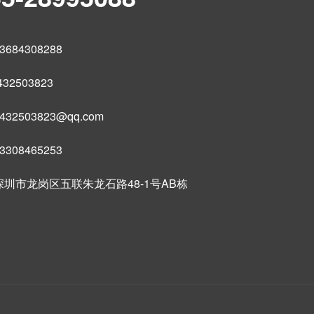
684308288
32503823
32503823@qq.com
308465253
圳市龙岗区五联朱龙石路48-1号AB栋