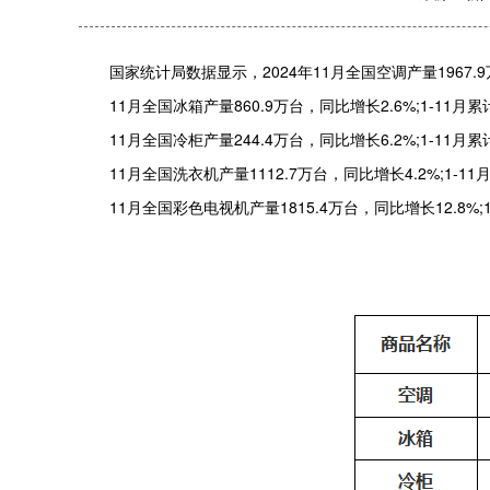
国家统计局数据显示，2024年11月全国空调产量1967.9万台
11月全国冰箱产量860.9万台，同比增长2.6%;1-11月累计
11月全国冷柜产量244.4万台，同比增长6.2%;1-11月累计
11月全国洗衣机产量1112.7万台，同比增长4.2%;1-11月
11月全国彩色电视机产量1815.4万台，同比增长12.8%;1-