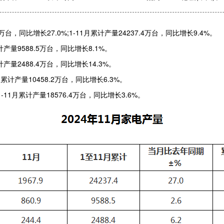
，同比增长27.0%;1-11月累计产量24237.4万台，同比增长9.4%。
产量9588.5万台，同比增长8.1%。
产量2488.4万台，同比增长14.3%。
累计产量10458.2万台，同比增长6.3%。
11月累计产量18576.4万台，同比增长3.6%。