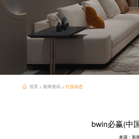
首页
新闻资讯
行业动态
>
>
bwin必赢(
来源：
新