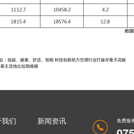
|空调分会：低碳、健康、舒适、智能 科技创新助力空调行业打破存量天花板
大屏幕主流地位短期难撼
于我们
新闻资讯
免费服
07