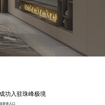
年成功入驻珠峰极境
在线登录入口