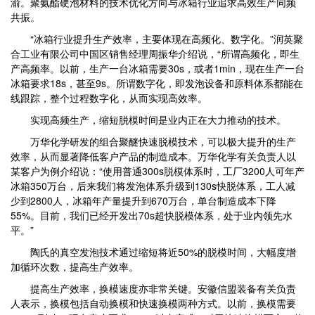
渝。聚氨酯硬泡材料的技术优化方向与冰箱行业追求高效生产同频
共振。
“冰箱行业提升生产效率，主要体现在高频化、数字化。”润英聚
合工业有限公司中国区销售经理周振华介绍说，“所谓高频化，即生
产高频率。以前，生产一台冰箱需要30s，或者1min，现在生产一台
冰箱要求18s，甚至9s。所谓数字化，即发泡设备和原料体系都能在
线跟踪，整个过程数字化，从而实现高效率。
实现高频生产，缩短脱模时间是业内正在大力推动的技术。
万华化学研发的组合聚醚快速脱模技术，可以极大提升的生产
效率，从而显著降低客户产品的制造成本。万华化学有关负责人以
某客户为例介绍说：“使用普通300s脱模体系时，工厂3200人可年产
冰箱350万台，后来我们将发泡体系升级到130s快脱体系，工人减
少到2800人，冰箱年产量提升到670万台，单台制造成本下降
55%。目前，我们已经开发出70s超快脱模体系，处于业内领先水
平。”
陶氏的真空发泡技术通过缩短将近50%的脱模时间，大幅度增
加循环次数，提高生产效率。
提高生产效率，换模速度亦非常关键。安徽信盟装备有关负责
人表示，换模包括自动换模和快速换模两种方式。以前，换模需要