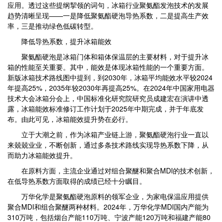
应用。透过这些提纲挈领的词句，冰箱行业聚氨酯发泡技术的发展
趋势清晰呈现——一是降低聚氨酯硬泡导热系数，二是提高生产效
率，三是推动绿色低碳转型。
降低导热系数，提升冰箱能效
聚氨酯硬泡是冰箱门体和箱体保温层的主要材料，对于提升冰
箱的性能至关重要。其中，能效是体现冰箱性能的一个重要方面。
新版冰箱技术路线图中提到，到2030年，冰箱平均能效水平较2024
年提高25%，2035年较2030年再提高25%。在2024年中国家用电器
技术大会冰箱分会上，中国标准化研究院研究员成建宏在演讲中透
露，冰箱能效标准修订工作计划于2025年中期完成，并于年底发
布。由此可见，冰箱能效提升势在必行。
立于大潮之前，作为冰箱产业链上游，聚氨酯硬泡行业一直以
来兢兢业业，不断创新，通过多条技术路线实现导热系数下降，从
而助力冰箱能效提升。
在原料方面，主流企业通过对组合聚醚和聚合MDI的技术创新，
在低导热系数方面取得的成绩已经十分瞩目。
万华化学是聚氨酯硬泡原料的领军企业，为家电保温应用提供
聚合MDI和组合聚醚两种材料。2024年，万华化学MDI国内产能为
310万吨，包括烟台产能110万吨、宁波产能120万吨和福建产能80