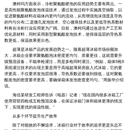
澳柯玛方面表示，冷柜聚氨酯硬泡的应用趋势主要有两点。一
是高性能聚氨酯发泡保温技术，通过发泡过程中实施真空抽取，以
促进聚氨酯材料在箱体内更均匀的流动，从而增强泡沫强度及导热
的均匀分布;二是微孔发泡技术、空心微珠技术以及更低导热系数材
料将在冷柜行业应用更为广阔。目前，澳柯玛通过改进生产工艺和
优化原材料，同时采用新型聚氨酯发泡技术，使得保温层的导热系
数更低，保温效果更出色。
超薄是冰箱产品的发展趋势之一。随着超薄冰箱市场份额加
大，冰箱企业要求聚氨酯泡沫密度更均匀、质量更佳，这就需要升
级预混设备，不能单枪灌注，而是多枪同时灌注。“例如，箱体5枪5
系统灌注技术的出现主要是用于高端超薄厨房嵌入式冰箱，它的要
求更高，不仅要求发泡层很薄，导热系数还要做到很低，这对聚氨
酯发泡的密度要求更高，要确保箱体发泡密度更均匀。”周振华介绍
说。
海信某研发工程师告诉《电器》记者：“现在国内很多冰箱工厂
使用背部四枪或五枪预混设备，在保证冰箱门体和箱体更薄的情况
下，实现更优的保温性能。”
从多个环节提升生产效率
除了对能效的不懈追求，冰箱行业对于效率的追求更是矢志不