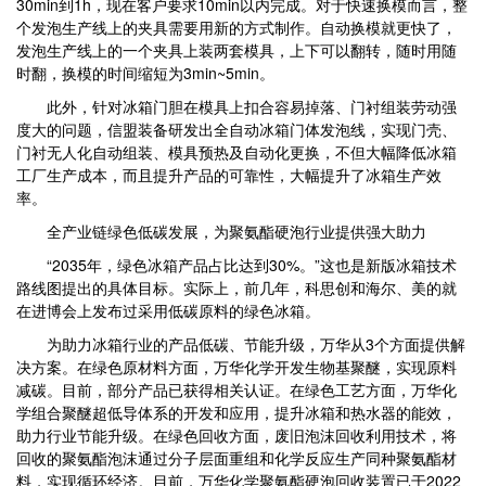
30min到1h，现在客户要求10min以内完成。对于快速换模而言，整
个发泡生产线上的夹具需要用新的方式制作。自动换模就更快了，
发泡生产线上的一个夹具上装两套模具，上下可以翻转，随时用随
时翻，换模的时间缩短为3min~5min。
此外，针对冰箱门胆在模具上扣合容易掉落、门衬组装劳动强
度大的问题，信盟装备研发出全自动冰箱门体发泡线，实现门壳、
门衬无人化自动组装、模具预热及自动化更换，不但大幅降低冰箱
工厂生产成本，而且提升产品的可靠性，大幅提升了冰箱生产效
率。
全产业链绿色低碳发展，为聚氨酯硬泡行业提供强大助力
“2035年，绿色冰箱产品占比达到30%。”这也是新版冰箱技术
路线图提出的具体目标。实际上，前几年，科思创和海尔、美的就
在进博会上发布过采用低碳原料的绿色冰箱。
为助力冰箱行业的产品低碳、节能升级，万华从3个方面提供解
决方案。在绿色原材料方面，万华化学开发生物基聚醚，实现原料
减碳。目前，部分产品已获得相关认证。在绿色工艺方面，万华化
学组合聚醚超低导体系的开发和应用，提升冰箱和热水器的能效，
助力行业节能升级。在绿色回收方面，废旧泡沫回收利用技术，将
回收的聚氨酯泡沫通过分子层面重组和化学反应生产同种聚氨酯材
料，实现循环经济。目前，万华化学聚氨酯硬泡回收装置已于2022