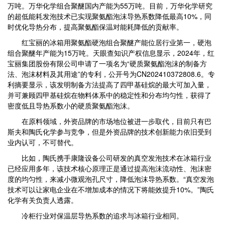
万吨。万华化学组合聚醚国内产能为55万吨。目前，万华化学研究
的超低能耗发泡技术已实现聚氨酯泡沫导热系数降低最高10%，同
时优化导热分布，提高聚氨酯保温对能耗降低的贡献率。
红宝丽的冰箱用聚氨酯硬泡组合聚醚产能位居行业第一，硬泡
组合聚醚年产能为15万吨。天眼查知识产权信息显示，2024年，红
宝丽集团股份有限公司申请了一项名为“硬质聚氨酯泡沫的制备方
法、泡沫材料及其用途”的专利，公开号为CN202410372808.6。专
利摘要显示，该发明制备方法提高了四甲基硅烷的最大可加入量，
并可兼顾四甲基硅烷在物料体系中的稳定性和分布均匀性，获得了
密度低且导热系数小的硬质聚氨酯泡沫。
在原料领域，外资品牌的市场地位被进一步取代，目前只有巴
斯夫和陶氏化学参与竞争，但是外资品牌的技术创新能力依旧受到
业内认可，不可替代。
比如，陶氏携手康隆设备公司研发的真空发泡技术在冰箱行业
已经应用多年，该技术核心原理正是通过提高泡沫流动性、泡沫密
度的均匀性，来减小微观泡孔尺寸，降低泡沫导热系数。“真空发泡
技术可以让家电企业在不增加成本的情况下将能效提升10%。”陶氏
化学有关负责人透露。
冷柜行业对保温层导热系数的追求与冰箱行业相同。