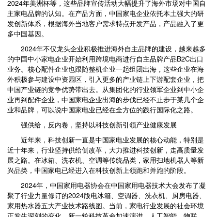
2024年美洲杯等，这些品牌宣传活动大幅提升了海外市场对中国自
主家电品牌的认知。在产品方面，中国家电企业依托本土强大的研
发创新体系，根据海外当地客户需求特点开发产品，产品融入了更
多中国基因。
2024年不仅龙头企业积极推进海外自主品牌的建设，越来越多
的中国中小家电企业开始利用跨境电商进行自主品牌产品B2C出口
业务。核心配件企业也跟随整机企业一起组团出海，这些企业在海
外积极参与建设中资园区，引入更多的产业链上下游配套企业，把
中国产业链的竞争优势带出去。从集团化的行业领军企业到中小企
业再到配件企业，中国家电企业出海的步伐已经不止步于某几个企
业和品牌，可以说中国家电业已经在全方位的践行国际化之路。
强供给，反内卷，坚持以科技创新引领产业健康发展
近年来，科技创新一直是中国家电业发展的核心动能，特别是
近十年来，行业坚持供给侧改革，大力推进科技创新，走高质量发
展之路。在冰箱、洗衣机、空调等传统品类，家用扫地机器人等新
兴品类，中国家电已经进入在科技创新上领跑和并跑的阶段。
2024年，中国家用电器协会在中国家用电器技术大会发布了凝
聚了行业力量修订的2024版电冰箱、空调器、洗衣机、厨房电器、
家用热水器五大产业技术路线图。当前，家电行业发展的社会环境
正发生深刻的变化，新一轮科技革命加速演进，人工智能、物联