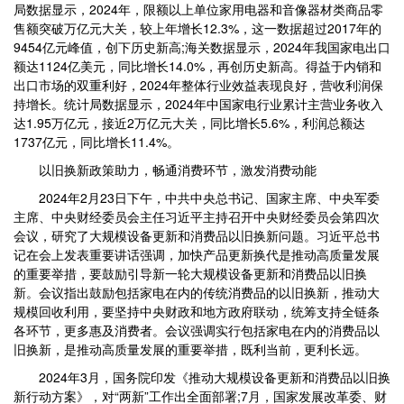
局数据显示，2024年，限额以上单位家用电器和音像器材类商品零
售额突破万亿元大关，较上年增长12.3%，这一数据超过2017年的
9454亿元峰值，创下历史新高;海关数据显示，2024年我国家电出口
额达1124亿美元，同比增长14.0%，再创历史新高。得益于内销和
出口市场的双重利好，2024年整体行业效益表现良好，营收利润保
持增长。统计局数据显示，2024年中国家电行业累计主营业务收入
达1.95万亿元，接近2万亿元大关，同比增长5.6%，利润总额达
1737亿元，同比增长11.4%。
以旧换新政策助力，畅通消费环节，激发消费动能
2024年2月23日下午，中共中央总书记、国家主席、中央军委
主席、中央财经委员会主任习近平主持召开中央财经委员会第四次
会议，研究了大规模设备更新和消费品以旧换新问题。习近平总书
记在会上发表重要讲话强调，加快产品更新换代是推动高质量发展
的重要举措，要鼓励引导新一轮大规模设备更新和消费品以旧换
新。会议指出鼓励包括家电在内的传统消费品的以旧换新，推动大
规模回收利用，要坚持中央财政和地方政府联动，统筹支持全链条
各环节，更多惠及消费者。会议强调实行包括家电在内的消费品以
旧换新，是推动高质量发展的重要举措，既利当前，更利长远。
2024年3月，国务院印发《推动大规模设备更新和消费品以旧换
新行动方案》，对“两新”工作出全面部署;7月，国家发展改革委、财