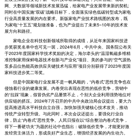
网、大数据等领域新技术发展迅猛，给家电产业发展带来新的契机;
同时在中国实施“双碳”战略目标下，全面落实绿色低碳转型成为家电
行业高质量发展的内在要求。新版家电产业技术路线图的发布，既
为家电“十五五”规划做准备，也为产业提出了未来5~10年的技术发
展方向和路径。
家电企业在科技创新领域所取得的成绩，从近年来国家科技进
步奖获奖名单中也可见一斑，2024年6月，中共中央、国务院公布关
于2023年度国家科学技术奖励的决定，海尔牵头的“温湿氧磁多维精
准控制家用保鲜电器技术创新与产业化”项目、美的参与的“空气源热
泵多品位热能高效供应关键技术与应用”项目分别获得了2023年度国
家科技进步奖二等奖。
但是中国家电行业发展不是一帆风顺的，“内卷式”恶性竞争也在
侵蚀着行业的健康发展。内卷突出表现在恶性的低价竞争，营销中
的“拉踩”现象，假冒伪劣产品屡禁不止，个别大企业利用强势地位对
供应链的挤压。2024年7月召开的中共中央政治局会议提出，要大力
提高推进高水平科技自立自强，加快加强关键核心技术攻关，推动
传统产业转型升级。与此同时，本次会议还提出，要强化行业自
律，防止“内卷式”恶性竞争。人民日报在以“综合整治内卷式竞争，
得下一番硬功夫”为题的社论中也指出：破除低价竞争，才能更好激
发经营主体活力，形成良好产业生态，增强经济发展的内生动力。