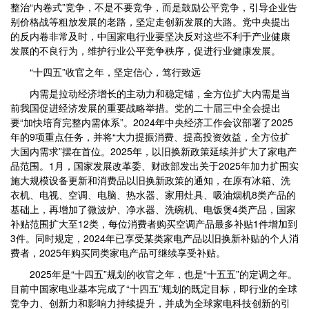
整治“内卷式”竞争，不是不要竞争，而是鼓励公平竞争，引导企业告
别价格战等粗放发展的老路，坚定走创新发展的大路。党中央提出
的反内卷非常及时，中国家电行业要坚决反对这些不利于产业健康
发展的不良行为，维护行业公平竞争秩序，促进行业健康发展。
“十四五”收官之年，坚定信心，笃行致远
内需是拉动经济增长的主动力和稳定锚，全方位扩大内需是当
前我国促进经济发展的重要战略举措。党的二十届三中全会提出
要“加快培育完整内需体系”。2024年中央经济工作会议部署了2025
年的9项重点任务，并将“大力提振消费、提高投资效益，全方位扩
大国内需求”摆在首位。2025年，以旧换新政策延续并扩大了家电产
品范围。1月，国家发展改革委、财政部发出关于2025年加力扩围实
施大规模设备更新和消费品以旧换新政策的通知，在原有冰箱、洗
衣机、电视、空调、电脑、热水器、家用灶具、吸油烟机8类产品的
基础上，再增加了微波炉、净水器、洗碗机、电饭煲4类产品，国家
补贴范围扩大至12类，每位消费者购买空调产品最多补贴1件增加到
3件。同时规定，2024年已享受某类家电产品以旧换新补贴的个人消
费者，2025年购买同类家电产品可继续享受补贴。
2025年是“十四五”规划的收官之年，也是“十五五”的定调之年。
目前中国家电业基本完成了“十四五”规划的既定目标，即行业的全球
竞争力、创新力和影响力持续提升，并成为全球家电科技创新的引