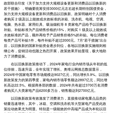
政部联合印发《关于加力支持大规模设备更新和消费品以旧换新的
若干措施》，明确要统筹安排3000亿元左右超长期特别国债资金，
加力支持大规模设备更新和消费品以旧换新。政策明确对个人消费
者购买 2 级及以上能效或水效标准的冰箱、洗衣机、电视、空调、
电脑、热水器、家用灶具、吸油烟机等 8 类家电产品给予以旧换新
补贴。补贴标准为产品销售价格的15%，对购买 1 级及以上能效或
水效标准的产品，额外再给予产品销售价格5%的补贴。每位消费者
每类产品可补贴1件，每件补贴不超过2000元。7月“若干措施”出台
后，以旧换新的国家补贴资金逐步到位，各地以旧换新实施细则相
继公布，促销活动也随之热烈开展，政策效果开始显现，极大地助
力了消费提振。
在以旧换新政策推动下，2024年家电行业内销市场从年初的低
位徘徊，迅速升温，全年实现了增长。奥维云网推总数据显示，
2024年中国家电零售市场规模达9027亿元，同比增长5.9%。以旧换
新政策发力的第四季度，家电内销市场零售额达2897亿元，同比增
长高达22.5%。根据商务部的数据，2024年共有超过3700万名消费
者购买八大类家电产品6200多万台，销售额达到2700亿元。
以旧换新政策有效激发了消费潜力，直接推动家电重点品类的
销量迅速增长，其中，冰箱、空调和洗衣机等大型家电产品受此政
策拉动效果尤为明显。特别是一级能效的中高端产品成为本轮以旧