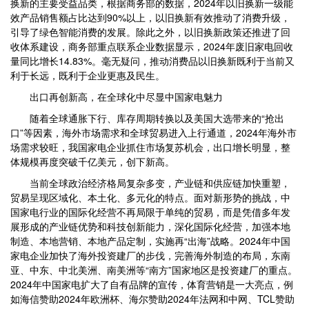
换新的主要受益品类，根据商务部的数据，2024年以旧换新一级能
效产品销售额占比达到90%以上，以旧换新有效推动了消费升级，
引导了绿色智能消费的发展。除此之外，以旧换新政策还推进了回
收体系建设，商务部重点联系企业数据显示，2024年废旧家电回收
量同比增长14.83%。毫无疑问，推动消费品以旧换新既利于当前又
利于长远，既利于企业更惠及民生。
出口再创新高，在全球化中尽显中国家电魅力
随着全球通胀下行、库存周期转换以及美国大选带来的“抢出
口”等因素，海外市场需求和全球贸易进入上行通道，2024年海外市
场需求较旺，我国家电企业抓住市场复苏机会，出口增长明显，整
体规模再度突破千亿美元，创下新高。
当前全球政治经济格局复杂多变，产业链和供应链加快重塑，
贸易呈现区域化、本土化、多元化的特点。面对新形势的挑战，中
国家电行业的国际化经营不再局限于单纯的贸易，而是凭借多年发
展形成的产业链优势和科技创新能力，深化国际化经营，加强本地
制造、本地营销、本地产品定制，实施再“出海”战略。2024年中国
家电企业加快了海外投资建厂的步伐，完善海外制造的布局，东南
亚、中东、中北美洲、南美洲等“南方”国家地区是投资建厂的重点。
2024年中国家电扩大了自有品牌的宣传，体育营销是一大亮点，例
如海信赞助2024年欧洲杯、海尔赞助2024年法网和中网、TCL赞助