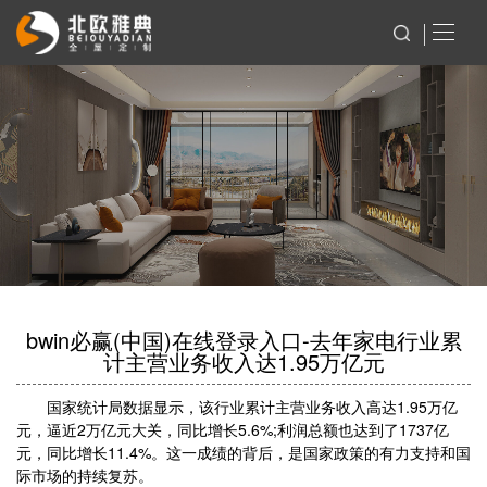
bwin必赢(中国)在线登录入口-去年家电行业累
计主营业务收入达1.95万亿元
国家统计局数据显示，该行业累计主营业务收入高达1.95万亿
元，逼近2万亿元大关，同比增长5.6%;利润总额也达到了1737亿
元，同比增长11.4%。这一成绩的背后，是国家政策的有力支持和国
际市场的持续复苏。