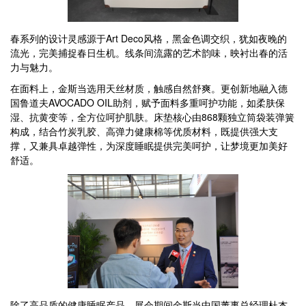
春系列的设计灵感源于Art Deco风格，黑金色调交织，犹如夜晚的
流光，完美捕捉春日生机。线条间流露的艺术韵味，映衬出春的活
力与魅力。
在面料上，金斯当选用天丝材质，触感自然舒爽。更创新地融入德
国鲁道夫AVOCADO OIL助剂，赋予面料多重呵护功能，如柔肤保
湿、抗黄变等，全方位呵护肌肤。床垫核心由868颗独立筒袋装弹簧
构成，结合竹炭乳胶、高弹力健康棉等优质材料，既提供强大支
撑，又兼具卓越弹性，为深度睡眠提供完美呵护，让梦境更加美好
舒适。
除了高品质的健康睡眠产品，展会期间金斯当中国董事总经理杜杰