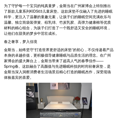
为了守护每一个宝贝的纯真童梦，金斯当在广州家博会上特别推出
了新款儿童系列KIDS03儿童床垫。这款床垫不仅融入了先进的睡眠
科学，更注入了温馨的童趣元素，让孩子们的睡眠空间充满欢乐与
温馨。独立筒袋装弹簧、棕乳绵、竹炭乳胶、高弹力健康棉等优质
材料的精心组合，为孩子们打造了一个既舒适又安全的睡眠环境，
让他们在甜美的梦乡中茁壮成长。
春之奢享，梦入佳境
金斯当，始终坚守“打造世界更舒适的床垫”的初心，不仅传递着产品
本身的卓越价值，更积极倡导健康睡眠与品质生活的理念。在广州
家博会的盛大舞台上，金斯当带来了超高人气的春季佳作——
Spring春。这款融合了高颜值与先进睡眠科技的时尚轻奢床垫，是
金斯当深入洞察消费者生活场景后精心打造的睡眠杰作，深受现场
体验嘉宾的喜爱。