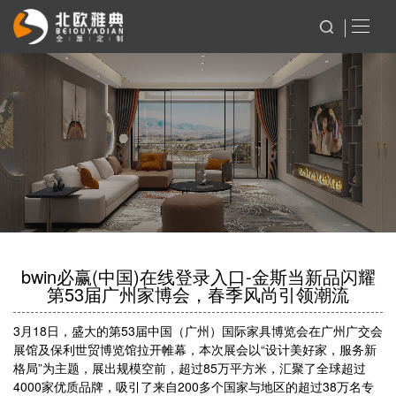
bwin必赢(中国)在线登录入口-金斯当新品闪耀
第53届广州家博会，春季风尚引领潮流
3月18日，盛大的第53届中国（广州）国际家具博览会在广州广交会
展馆及保利世贸博览馆拉开帷幕，本次展会以“设计美好家，服务新
格局”为主题，展出规模空前，超过85万平方米，汇聚了全球超过
4000家优质品牌，吸引了来自200多个国家与地区的超过38万名专