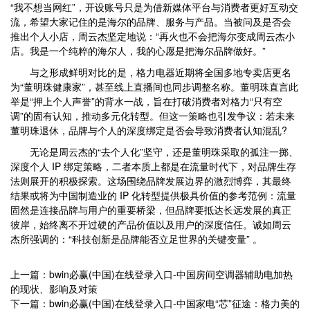
“我不想当网红”，开设账号只是为借新媒体平台与消费者更好互动交
流，希望大家记住的是海尔的品牌、服务与产品。当被问及是否会
推出个人小店，周云杰坚定地说：“再火也不会把海尔变成周云杰小
店。我是一个纯粹的海尔人，我的心愿是把海尔品牌做好。”
与之形成鲜明对比的是，格力电器近期将全国多地专卖店更名
为“董明珠健康家”，甚至线上直播间也同步调整名称。董明珠直言此
举是“押上个人声誉”的背水一战，旨在打破消费者对格力“只有空
调”的固有认知，推动多元化转型。但这一策略也引发争议：若未来
董明珠退休，品牌与个人的深度绑定是否会导致消费者认知混乱?
无论是周云杰的“去个人化”坚守，还是董明珠采取的孤注一掷、
深度个人 IP 绑定策略，二者本质上都是在流量时代下，对品牌生存
法则展开的积极探索。这场围绕品牌发展边界的激烈博弈，其最终
结果或将为中国制造业的 IP 化转型提供极具价值的参考范例：流量
固然是连接品牌与用户的重要桥梁，但品牌要抵达长远发展的真正
彼岸，始终离不开过硬的产品价值以及用户的深度信任。诚如周云
杰所强调的：“科技创新是品牌能否立足世界的关键变量” 。
上一篇：bwin必赢(中国)在线登录入口-中国房间空调器辅助电加热
的现状、影响及对策
下一篇：bwin必赢(中国)在线登录入口-中国家电“芯”征途：格力美的