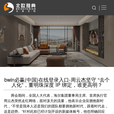
bwin必赢(中国)在线登录入口-周云杰坚守 “去个
人化”，董明珠深度 IP 绑定，谁更高明？
两会期间，全国人大代表，海尔集团董事局主席、首席执行官
周云杰突然走红网络，面对泼天的流量，他表示企业应拥抱新时
代，“不管是我本人还是我们的团队都要拥抱新时代，跟着时代走，
这是趋势。”针对此前已经计划开设的新媒体账号，他也明确回应