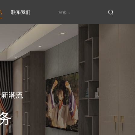
讯
联系我们
鞋柜系列
衣柜系列
家具定制厂家
发展历程
衣帽间
活新潮流
务