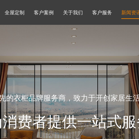
全屋定制
客户案例
关于我们
客户服务
新闻资
书柜系列
酒柜系列
企业文化
行业动态
书房
榻榻米房
品牌理念
产品知识
先的衣柜品牌服务商，致力于开创家居生
为消费者提供一站式服