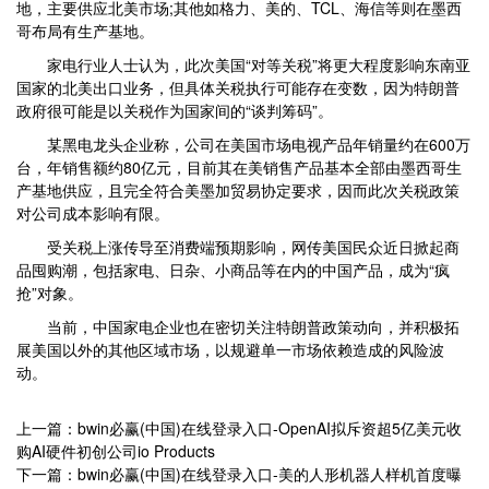
地，主要供应北美市场;其他如格力、美的、TCL、海信等则在墨西
哥布局有生产基地。
家电行业人士认为，此次美国“对等关税”将更大程度影响东南亚
国家的北美出口业务，但具体关税执行可能存在变数，因为特朗普
政府很可能是以关税作为国家间的“谈判筹码”。
某黑电龙头企业称，公司在美国市场电视产品年销量约在600万
台，年销售额约80亿元，目前其在美销售产品基本全部由墨西哥生
产基地供应，且完全符合美墨加贸易协定要求，因而此次关税政策
对公司成本影响有限。
受关税上涨传导至消费端预期影响，网传美国民众近日掀起商
品囤购潮，包括家电、日杂、小商品等在内的中国产品，成为“疯
抢”对象。
当前，中国家电企业也在密切关注特朗普政策动向，并积极拓
展美国以外的其他区域市场，以规避单一市场依赖造成的风险波
动。
上一篇：bwin必赢(中国)在线登录入口-OpenAI拟斥资超5亿美元收
购AI硬件初创公司io Products
下一篇：bwin必赢(中国)在线登录入口-美的人形机器人样机首度曝