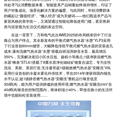
何处寻?以消费数据来看，智能套系产品销量始终保持增长，印证了
用户对集成化、场景化解决方案的偏爱。与此同时，年轻消费群体
的崛起让“颜值经济”、“懒人经济”成为关键词——他们既追求产品与
家居风格的美学统一，又渴望通过智能化降低使用门槛，甚至将厨
房与浴室视为生活仪式感的表达空间。
在这一背景下，万和电气此次AWE2025的布局精准切中了行业
痛点与用户痒点。其全新发布的平衡式燃气热水器“水墨”YLP3采用
了行业首创60mm烟管，大幅降低传统平衡式燃气热水器的安装改孔
成本;瀑布洗燃气热水器“水墨”搭载自研澎湃静音水泵，最高增压
350%，完美解决老旧小区水压低、扬程小等痛点;1级净肤浴燃气热
水器“峰泉”STL61搭载了8重水质净化锶硅矿物复合滤芯，专为女性
洗浴、美肤、美容打造;无冷凝管超1级能效燃气热水器“安睡洗”V9L
采用行业首创的冷凝水雾化外排技术，早在2014年便获得国内领先
水平认证;超1级静音燃气热水器“安睡洗”整机运行噪音低至
30dB(A)，能为用户提供静谧的使用环境;燃气热水器“安睡洗mini”在
40dB(A)噪音的控制范围内，将体积缩小40%，即使在狭小的生活环
境中也能轻松安装使用……