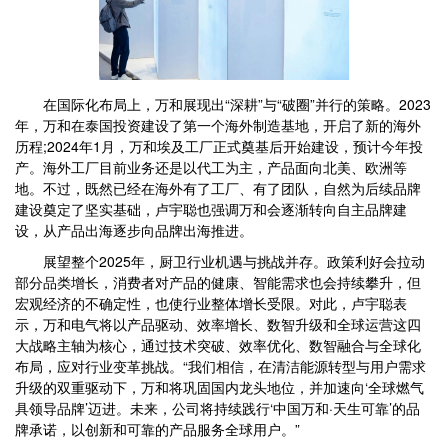
在国际化布局上，万和展现出“深耕”与“破圈”并行的策略。2023
年，万和在泰国投资建设了第一个海外制造基地，开启了新的海外
历程;2024年1月，万和埃及工厂正式奠基后开始建设，预计今年投
产。海外工厂目前业务还是以代工为主，产品面向北美、欧洲等
地。不过，既然已经在海外有了工厂、有了团队，自然为后续品牌
建设奠定了坚实基础，卢宇聪也强调万和会逐渐转向自主品牌建
设，从产品出海逐步向品牌出海推进。
展望整个2025年，厨卫行业机遇与挑战并存。政策利好会拉动
部分品类增长，消费者对产品的健康、智能需求也会持续攀升，但
宏观经济的不确定性，也使行业整体增长受限。对此，卢宇聪表
示，万和电气将以产品驱动、效率增长、数智升级和全球运营这四
大战略主轴为核心，通过技术突破、效率优化、数智融合与全球化
布局，应对行业变革挑战。“我们相信，在清洁能源转型与用户需求
升级的双重驱动下，万和将巩固国内龙头地位，并加速向‘全球燃气
具领导品牌’迈进。未来，公司将持续践行‘中国万和·天生可靠’的品
牌承诺，以创新和可靠的产品服务全球用户。”