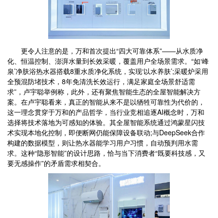
更令人注意的是，万和首次提出“四大可靠体系”——从水质净
化、恒温控制、澎湃水量到长效采暖，覆盖用户全场景需求。“如‘峰
泉’净肤浴热水器搭载8重水质净化系统，实现‘以水养肤’;采暖炉采用
全预混防堵技术，8年免清洗长效运行，满足家庭全场景舒适需
求”，卢宇聪举例称，此外，还有聚焦智能生态的全屋智能解决方
案。在卢宇聪看来，真正的智能从来不是以牺牲可靠性为代价的，
这一理念贯穿于万和的产品哲学，当行业竞相追逐AI概念时，万和
选择将技术落地为可感知的体验。其全屋智能系统通过鸿蒙星闪技
术实现本地化控制，即便断网仍能保障设备联动;与DeepSeek合作
构建的数据模型，则让热水器能学习用户习惯，自动预判用水需
求。这种“隐形智能”的设计思路，恰与当下消费者“既要科技感，又
要无感操作”的矛盾需求相契合。