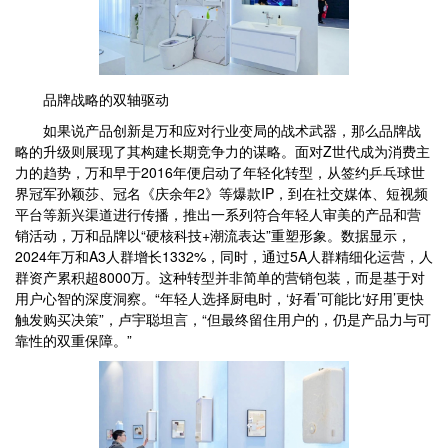
品牌战略的双轴驱动
如果说产品创新是万和应对行业变局的战术武器，那么品牌战
略的升级则展现了其构建长期竞争力的谋略。面对Z世代成为消费主
力的趋势，万和早于2016年便启动了年轻化转型，从签约乒乓球世
界冠军孙颖莎、冠名《庆余年2》等爆款IP，到在社交媒体、短视频
平台等新兴渠道进行传播，推出一系列符合年轻人审美的产品和营
销活动，万和品牌以“硬核科技+潮流表达”重塑形象。数据显示，
2024年万和A3人群增长1332%，同时，通过5A人群精细化运营，人
群资产累积超8000万。这种转型并非简单的营销包装，而是基于对
用户心智的深度洞察。“年轻人选择厨电时，‘好看’可能比‘好用’更快
触发购买决策”，卢宇聪坦言，“但最终留住用户的，仍是产品力与可
靠性的双重保障。”