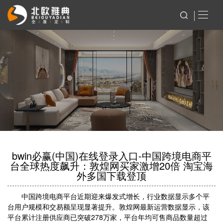
bwin必赢(中国)在线登录入口-中国跨境电商平
台全球热度飙升：敦煌网买家激增20倍 淘宝海
外多国下载登顶
中国跨境电商平台近期迎来爆发式增长，行业数据显示多个平
台用户规模和交易额呈现显著提升。敦煌网最新运营数据显示，该
平台累计注册供应商已突破278万家，平台年均可售商品数量超过