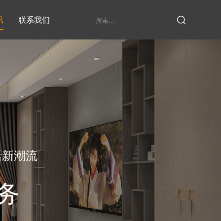
讯
联系我们
鞋柜系列
衣柜系列
家具定制厂家
发展历程
衣帽间
活新潮流
务