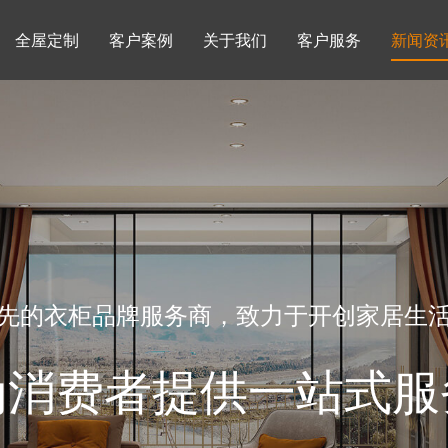
全屋定制
客户案例
关于我们
客户服务
新闻资
书柜系列
酒柜系列
企业文化
行业动态
书房
榻榻米房
品牌理念
产品知识
先的衣柜品牌服务商，致力于开创家居生
为消费者提供一站式服