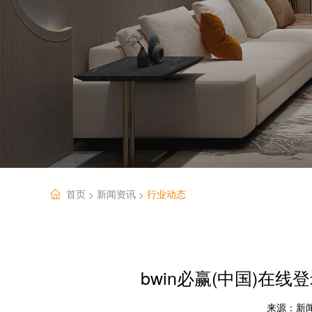
首页
新闻资讯
行业动态
>
>
bwin必赢(中国)在
来源：
新