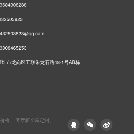
684308288
32503823
32503823@qq.com
308465253
圳市龙岗区五联朱龙石路48-1号AB栋
价格、
客厅柜全屋定制、