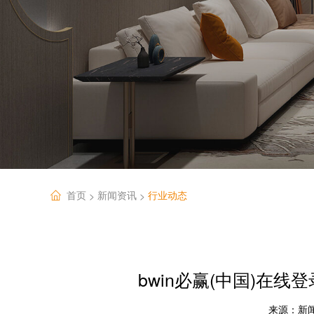
首页
新闻资讯
行业动态
>
>
bwin必赢(中国)在
来源：
新