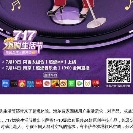
7燃购生活节还带来了超燃体验。海尔智家围绕用户生活需求，对产品、权
717燃购生活节推出卡萨帝1+10爆款套系共24款原创科技产品，以及定
同时满足老人、小孩不同人群对空气的需求，有卡萨帝双塔软风空调，分