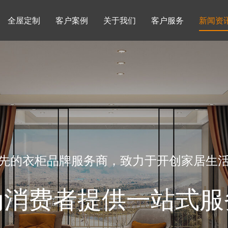
全屋定制
客户案例
关于我们
客户服务
新闻资
书柜系列
酒柜系列
企业文化
行业动态
书房
榻榻米房
品牌理念
产品知识
先的衣柜品牌服务商，致力于开创家居生
为消费者提供一站式服