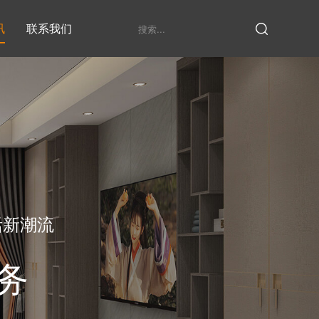
讯
联系我们
鞋柜系列
衣柜系列
家具定制厂家
发展历程
衣帽间
活新潮流
务