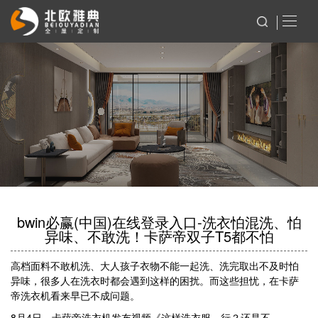
bwin必赢(中国)在线登录入口-洗衣怕混洗、怕
异味、不敢洗！卡萨帝双子T5都不怕
高档面料不敢机洗、大人孩子衣物不能一起洗、洗完取出不及时怕
异味，很多人在洗衣时都会遇到这样的困扰。而这些担忧，在卡萨
帝洗衣机看来早已不成问题。
8月4日，卡萨帝洗衣机发布视频《这样洗衣服，行？还是不