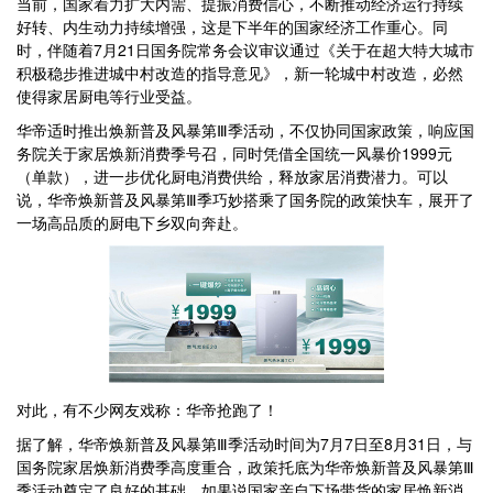
当前，国家着力扩大内需、提振消费信心，不断推动经济运行持续
好转、内生动力持续增强，这是下半年的国家经济工作重心。同
时，伴随着7月21日国务院常务会议审议通过《关于在超大特大城市
积极稳步推进城中村改造的指导意见》，新一轮城中村改造，必然
使得家居厨电等行业受益。
华帝适时推出焕新普及风暴第Ⅲ季活动，不仅协同国家政策，响应国
务院关于家居焕新消费季号召，同时凭借全国统一风暴价1999元
（单款），进一步优化厨电消费供给，释放家居消费潜力。可以
说，华帝焕新普及风暴第Ⅲ季巧妙搭乘了国务院的政策快车，展开了
一场高品质的厨电下乡双向奔赴。
对此，有不少网友戏称：华帝抢跑了！
据了解，华帝焕新普及风暴第Ⅲ季活动时间为7月7日至8月31日，与
国务院家居焕新消费季高度重合，政策托底为华帝焕新普及风暴第Ⅲ
季活动奠定了良好的基础。如果说国家亲自下场带货的家居焕新消