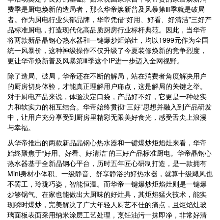
费季是厨电焕新的造局者，那么华帝焕新普及风暴第Ⅲ季就是破局
者。作为厨电行业头部品牌，华帝凭借“好用、好看、好清洁”三好产
品标准厨电，打造现代化高品质厨房行业标杆典范。因此，当华帝
将两款新品晶钢心热水器和一键爆炒炬焰灶，均以1999元作为全国
统一风暴价，这种神级操作不仅升级了今夏装修焕新的竞争烈度，
更让华帝焕新普及风暴第Ⅲ季这个IP进一步迈入全网视野。
除了造局、破局，华帝还在不断的解局，站在消费者角度解决用户
的厨房切身体验，才能真正理解用户痛点，这是解局的关键之举。
对于厨电产品来说，体验决定口袋，产品好不好，它更是一种硬实
力和软实力的相互结合。华帝始终贯彻“三好”思想并融入到产品研发
中，让用户充分享受到厨房里精彩无限美好食光，感受舌尖上浪漫
与幸福。
从华帝推出的两款新品晶钢心热水器和一键爆炒炬焰灶来看，华帝
始终聚焦于“好用、好看、好清洁”的三好产品标准厨电。华帝晶钢心
热水器基于全新晶钢心平台，历时五年匠心研制打造，是一款拥有
Mini身材小体积、一级静音、舒享静浴的好热水器，就算十级飓风也
不罢工，玲珑巧姿，智能恒温。而华帝一键爆炒炬焰灶则是一键爆
炒够锅气、在家也能做出大厨味的好灶具，其炬焰猛火技术，能实
现瞬时爆炒，完美解决了广大年轻人厨艺不佳的痛点，且炬焰灶玻
璃面板表面采用纳米涂层工艺处理，烹饪油污一抹即净，非常好清