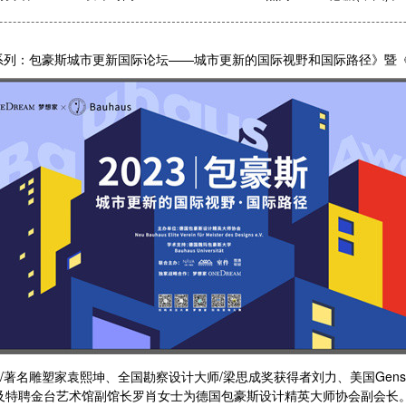
系列：包豪斯城市更新国际论坛——城市更新的国际视野和国际路径》暨
名雕塑家袁熙坤、全国勘察设计大师/梁思成奖获得者刘力、美国Gensler
及特聘金台艺术馆副馆长罗肖女士为德国包豪斯设计精英大师协会副会长