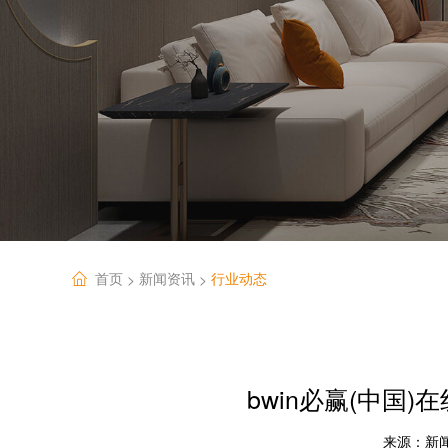
首页
新闻资讯
行业动态
>
>
bwin必赢(中
来源：
新