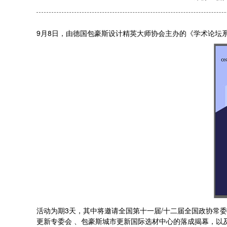
9月8日，由德国包豪斯设计精英大师协会主办的《学术论坛
活动为期3天，其中将邀请全国第十一届/十二届全国政协常委/著
更新专委会 、包豪斯城市更新国际选材中心的落成揭幕，以