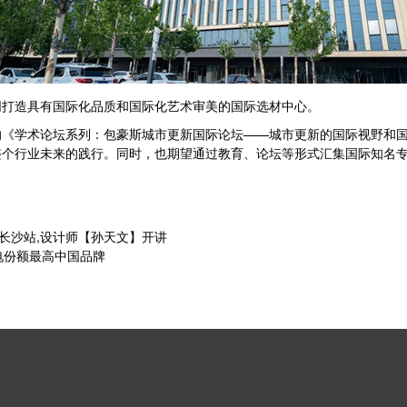
共同打造具有国际化品质和国际化艺术审美的国际选材中心。
主办的《学术论坛系列：包豪斯城市更新国际论坛——城市更新的国际视野
对整个行业未来的践行。同时，也期望通过教育、论坛等形式汇集国际知名专业
会·长沙站,设计师【孙天文】开讲
家电份额最高中国品牌