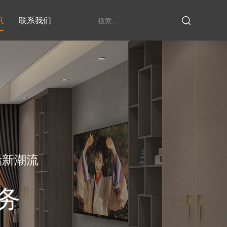
讯
联系我们
鞋柜系列
衣柜系列
家具定制厂家
发展历程
衣帽间
活新潮流
务