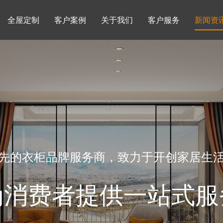
全屋定制
客户案例
关于我们
客户服务
新闻资
书柜系列
酒柜系列
企业文化
行业动态
书房
榻榻米房
品牌理念
产品知识
先的衣柜品牌服务商，致力于开创家居生
为消费者提供一站式服