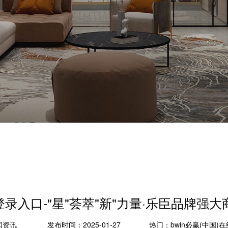
线登录入口-"星"荟萃"新"力量·乐臣品牌强
闻资讯
发布时间：2025-01-27
热门：
bwin必赢(中国)