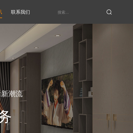
讯
联系我们
鞋柜系列
衣柜系列
家具定制厂家
发展历程
衣帽间
活新潮流
务