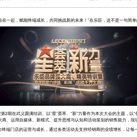
站在一起，赋能终端成长，共同挑战新的未来！”在乐臣，这不是一句简单
特训营第2期在武义圆满结训。以“星”荟萃、“新”力量作为本次大会的主题，
大商、运用自媒体、新模式、提升思维与认知和活动策划的销售能力，现场
助力终端门店的运营与成长，通过各类活动去支持经销商的业绩增长，让每