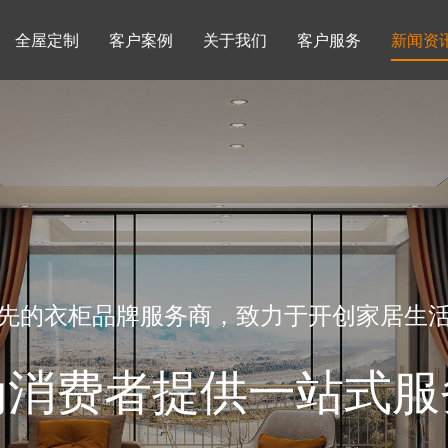
全屋定制
客户案例
关于我们
客户服务
新闻资
书柜系列
酒柜系列
企业文化
行业动态
书房
榻榻米房
品牌理念
产品知识
先的衣柜品牌服务商，致力于开创家居生
为消费者提供一站式服